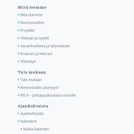
Mitä teemme
Mitä teemme
Nuorisovaihto
Projektit
Yhteiset projektit
Varainhankinta ja lahjoitukset
Rotaract ja Interact
Yhteistyö
Tule mukaan
Tule mukaan
Kiinnostaako jäsenyys?
RYLA – Johtajuuskoulutus nuorille
Ajankohtaista
Ajankohtaista
Kalenterit
Klubin kalenteri