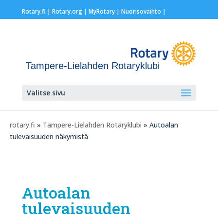
Rotary.fi
|
Rotary.org
|
MyRotary |
Nuorisovaihto
|
Tampere-Lielahden Rotaryklubi
Valitse sivu
rotary.fi
»
Tampere-Lielahden Rotaryklubi
» Autoalan
tulevaisuuden näkymistä
Autoalan
tulevaisuuden