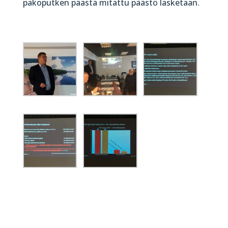
pakoputken päästä mitattu päästö lasketaan.