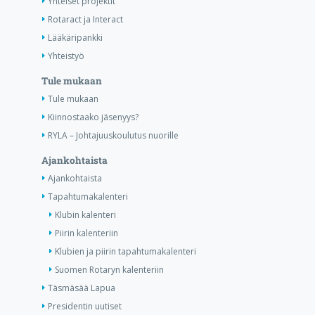
Yhteiset projektit
Rotaract ja Interact
Lääkäripankki
Yhteistyö
Tule mukaan
Tule mukaan
Kiinnostaako jäsenyys?
RYLA – Johtajuuskoulutus nuorille
Ajankohtaista
Ajankohtaista
Tapahtumakalenteri
Klubin kalenteri
Piirin kalenteriin
Klubien ja piirin tapahtumakalenteri
Suomen Rotaryn kalenteriin
Täsmäsää Lapua
Presidentin uutiset