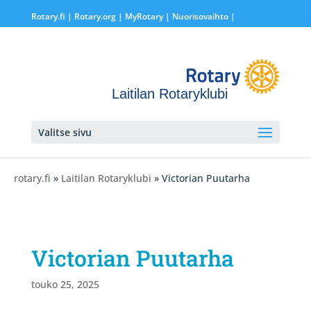
Rotary.fi
|
Rotary.org
|
MyRotary |
Nuorisovaihto
|
Laitilan Rotaryklubi
Valitse sivu
rotary.fi
»
Laitilan Rotaryklubi
» Victorian Puutarha
Victorian Puutarha
touko 25, 2025