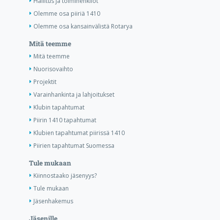
Hallitus ja toimihenkilöt
Olemme osa piiriä 1410
Olemme osa kansainvälistä Rotarya
Mitä teemme
Mitä teemme
Nuorisovaihto
Projektit
Varainhankinta ja lahjoitukset
Klubin tapahtumat
Piirin 1410 tapahtumat
Klubien tapahtumat piirissä 1410
Piirien tapahtumat Suomessa
Tule mukaan
Kiinnostaako jäsenyys?
Tule mukaan
Jäsenhakemus
Jäsenille