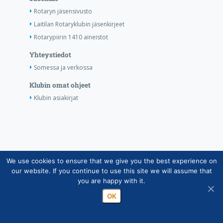
Rotaryn jäsensivusto
Laitilan Rotaryklubin jäsenkirjeet
Rotarypiirin 1410 aineistot
Yhteystiedot
Somessa ja verkossa
Klubin omat ohjeet
Klubin asiakirjat
We use cookies to ensure that we give you the best experience on
Copyright © Suomen Rotarypalvelu ry 2026 |
our website. If you continue to use this site we will assume that
Jäsentietojärjestelmän tietosuojaseloste
|
Henkilötietojen
you are happy with it.
käsittely Rotarytoiminnassa
OK