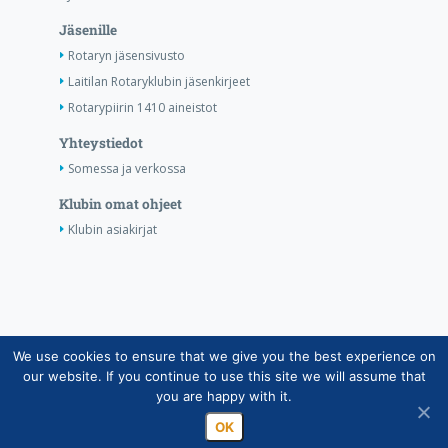
Jäsenille
Rotaryn jäsensivusto
Laitilan Rotaryklubin jäsenkirjeet
Rotarypiirin 1410 aineistot
Yhteystiedot
Somessa ja verkossa
Klubin omat ohjeet
Klubin asiakirjat
We use cookies to ensure that we give you the best experience on
Copyright © Suomen Rotarypalvelu ry 2026 |
our website. If you continue to use this site we will assume that
Jäsentietojärjestelmän tietosuojaseloste
|
Henkilötietojen
you are happy with it.
käsittely Rotarytoiminnassa
OK