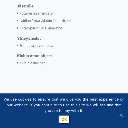
Jäsenille
Rotaryn jäsensivusto
Laitilan Rotaryklubin jäsenkirjeet
Rotarypiirin 1410 aineistot
Yhteystiedot
Somessa ja verkossa
Klubin omat ohjeet
Klubin asiakirjat
We use cookies to ensure that we give you the best experience on
Copyright © Suomen Rotarypalvelu ry 2026 |
our website. If you continue to use this site we will assume that
Jäsentietojärjestelmän tietosuojaseloste
|
Henkilötietojen
you are happy with it.
käsittely Rotarytoiminnassa
OK