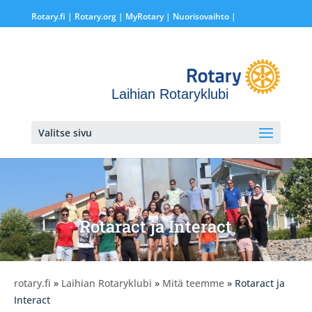
Rotary.fi
|
Rotary.org
|
MyRotary |
Nuorisovaihto
|
Laihian Rotaryklubi
Valitse sivu
Rotaract ja Interact
rotary.fi
»
Laihian Rotaryklubi
»
Mitä teemme
» Rotaract ja
Interact