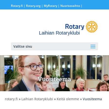
Rotary.fi
|
Rotary.org
|
MyRotary |
Nuorisovaihto
|
Laihian Rotaryklubi
Valitse sivu
Vuositeema
rotary.fi
»
Laihian Rotaryklubi
»
Keitä olemme
» Vuositeema