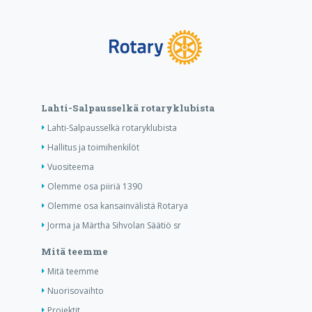
Lahti-Salpausselkä rotaryklubista
Lahti-Salpausselkä rotaryklubista
Hallitus ja toimihenkilöt
Vuositeema
Olemme osa piiriä 1390
Olemme osa kansainvälistä Rotarya
Jorma ja Märtha Sihvolan Säätiö sr
Mitä teemme
Mitä teemme
Nuorisovaihto
Projektit