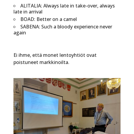
ALITALIA: Always late in take-over, always
late in arrival
BOAD: Better on a camel
SABENA: Such a bloody experience never
again
Ei ihme, että monet lentoyhtiöt ovat
poistuneet markkinoilta.