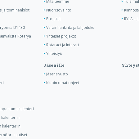
Mitä teemme
Tule mu
us ja toimihenkilöt
Nuorisovaihto
Kiinnost
Projektit
RYLA – J
ypiiriä D1430
Varainhankinta ja lahjoituks
invälistä Rotarya
Yhteiset projektit
Rotaract ja Interact
Yhteistyö
Jäsenille
Yhteyst
Jäsensivusto
ri
Klubin omat ohjeet
n tapahtumakalenteri
kalenteriin
 kalenteriin
ernöörin uutiset