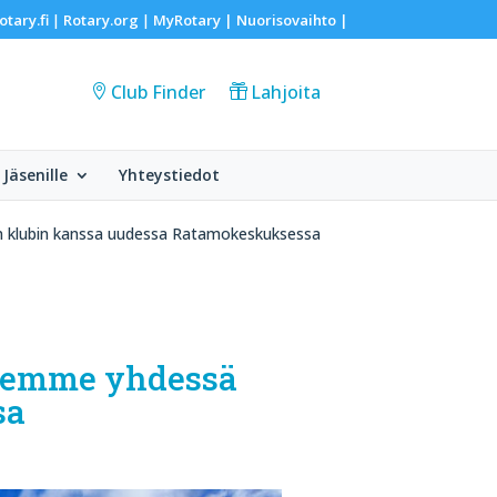
otary.fi
Rotary.org
MyRotary |
Nuorisovaihto
|
|
|
Club Finder
Lahjoita
Jäsenille
Yhteystiedot
lan klubin kanssa uudessa Ratamokeskuksessa
ailemme yhdessä
sa