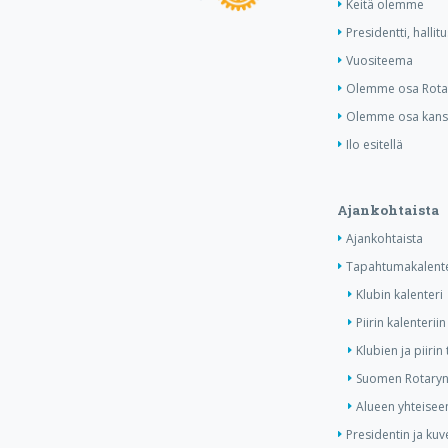
Keitä olemme
Presidentti, hallit
Vuositeema
Olemme osa Rotar
Olemme osa kansa
Ilo esitellä
Ajankohtaista
Ajankohtaista
Tapahtumakalente
Klubin kalenteri
Piirin kalenteriin
Klubien ja piiri
Suomen Rotaryn 
Alueen yhteiseen
Presidentin ja kuv