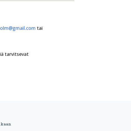
holm@gmail.com
tai
ä tarvitsevat
ukaan