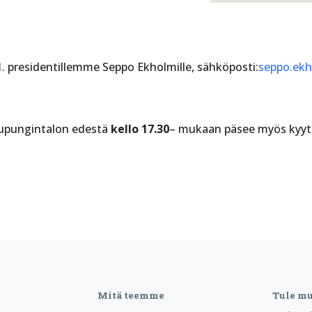
1
. presidentillemme Seppo Ekholmille, sähköposti:
seppo.ek
upungintalon edestä
kello 17.30
– mukaan päsee myös kyyti
Mitä teemme
Tule m