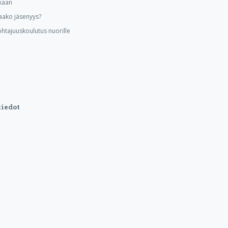
kaan
aako jäsenyys?
ohtajuuskoulutus nuorille
iedot