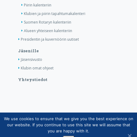
Piirin kalenteriin
Klubien ja piirin tapahtumakalenteri
Suomen Rotaryn kalenteriin
Alueen yhteiseen kalenteriin
Presidentin ja kuvernöörin uutiset
Jäsenille
Jäsensivusto
Klubin omat ohjeet
Yhteystiedot
We use cookies to ensure that we give you the best experience on
Copyright © Suomen Rotarypalvelu ry 2026 |
our website. If you continue to use this site we will assume that
Jäsentietojärjestelmän tietosuojaseloste
|
Henkilötietojen
you are happy with it.
käsittely Rotarytoiminnassa