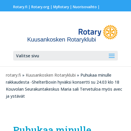
Rotary.fi
|
Rotary.org
|
MyRotary |
Nuorisovaihto
|
Kuusankosken Rotaryklubi
Valitse sivu
rotary.fi
»
Kuusankosken Rotaryklubi
» Puhukaa minulle
rakkaudesta -ShelterBoxin hyväksi konsertti su 24.03 klo 18
Kouvolan Seurakuntakeskus Maria sali Tervetuloa myös avec
ja ystävät
Puhukaa minulle