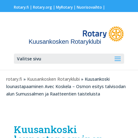
Rotary.fi
|
Rotary.org
|
MyRotary |
Nuorisovaihto
|
Kuusankosken Rotaryklubi
Valitse sivu
rotary.fi
»
Kuusankosken Rotaryklubi
» Kuusankoski
lounastapaaminen Avec Koskela – Osmon esitys talvisodan
alun Sumussalmen ja Raatteentien taisteluista
Kuusankoski