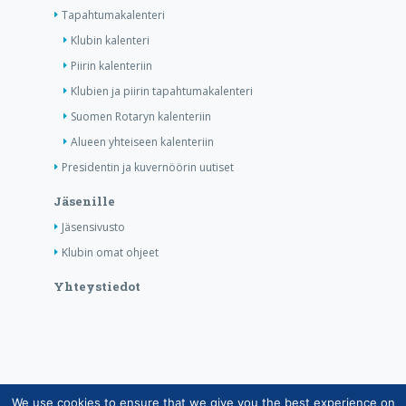
Tapahtumakalenteri
Klubin kalenteri
Piirin kalenteriin
Klubien ja piirin tapahtumakalenteri
Suomen Rotaryn kalenteriin
Alueen yhteiseen kalenteriin
Presidentin ja kuvernöörin uutiset
Jäsenille
Jäsensivusto
Klubin omat ohjeet
Yhteystiedot
We use cookies to ensure that we give you the best experience on
Copyright © Suomen Rotarypalvelu ry 2026 |