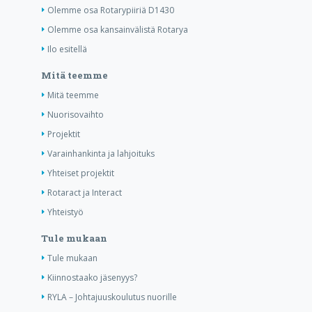
Olemme osa Rotarypiiriä D1430
Olemme osa kansainvälistä Rotarya
Ilo esitellä
Mitä teemme
Mitä teemme
Nuorisovaihto
Projektit
Varainhankinta ja lahjoituks
Yhteiset projektit
Rotaract ja Interact
Yhteistyö
Tule mukaan
Tule mukaan
Kiinnostaako jäsenyys?
RYLA – Johtajuuskoulutus nuorille