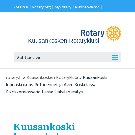
Rotary.fi
|
Rotary.org
|
MyRotary |
Nuorisovaihto
|
Kuusankosken Rotaryklubi
Valitse sivu
rotary.fi
»
Kuusankosken Rotaryklubi
» Kuusankoski
lounaskokous Rotariennet ja Avec Koskelassa –
Rikoskomiossario Lasse Hakalan esitys
Kuusankoski