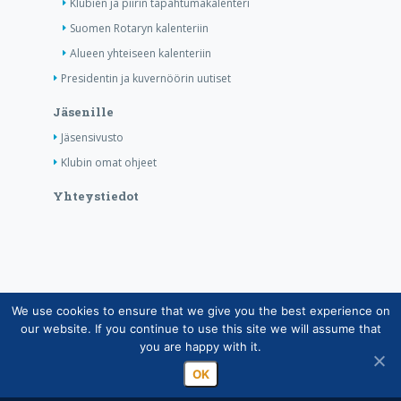
Klubien ja piirin tapahtumakalenteri
Suomen Rotaryn kalenteriin
Alueen yhteiseen kalenteriin
Presidentin ja kuvernöörin uutiset
Jäsenille
Jäsensivusto
Klubin omat ohjeet
Yhteystiedot
We use cookies to ensure that we give you the best experience on
Copyright © Suomen Rotarypalvelu ry 2026 |
our website. If you continue to use this site we will assume that
Jäsentietojärjestelmän tietosuojaseloste
|
Henkilötietojen
you are happy with it.
käsittely Rotarytoiminnassa
OK