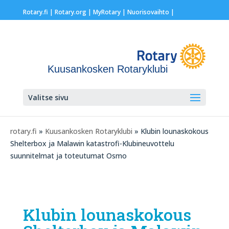
Rotary.fi
|
Rotary.org
|
MyRotary |
Nuorisovaihto
|
Kuusankosken Rotaryklubi
Valitse sivu
rotary.fi
»
Kuusankosken Rotaryklubi
» Klubin lounaskokous
Shelterbox ja Malawin katastrofi-Klubineuvottelu
suunnitelmat ja toteutumat Osmo
Klubin lounaskokous