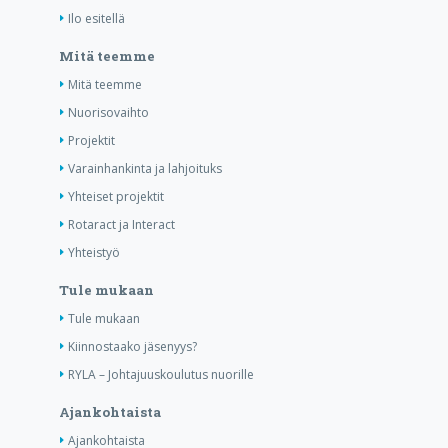
Ilo esitellä
Mitä teemme
Mitä teemme
Nuorisovaihto
Projektit
Varainhankinta ja lahjoituks
Yhteiset projektit
Rotaract ja Interact
Yhteistyö
Tule mukaan
Tule mukaan
Kiinnostaako jäsenyys?
RYLA – Johtajuuskoulutus nuorille
Ajankohtaista
Ajankohtaista