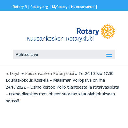
Rotary.fi
|
Rotary.org
|
MyRotary |
Nuorisovaihto
|
Kuusankosken Rotaryklubi
Valitse sivu
rotary.fi
»
Kuusankosken Rotaryklubi
» To 24.10. klo 12.30
Lounaskokous Koskela – Maailman Poliopäivä on ma
24.10.2022 – Osmo kertoo Polio tilanteesta ja rotaryasioista
– Osmo diaesitys mm. ohjeet suoraan säätiölahjoitukseen
netissä