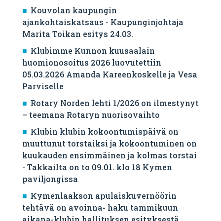
Kouvolan kaupungin
ajankohtaiskatsaus - Kaupunginjohtaja
Marita Toikan esitys 24.03.
Klubimme Kunnon kuusaalain
huomionosoitus 2026 luovutettiin
05.03.2026 Amanda Kareenkoskelle ja Vesa
Parviselle
​Rotary Norden lehti 1/2026 on ilmestynyt
– teemana Rotaryn nuorisovaihto
Klubin klubin kokoontumispäivä on
muuttunut torstaiksi ja kokoontuminen on
kuukauden ensimmäinen ja kolmas torstai
- Takkailta on to 09.01. klo 18 Kymen
paviljongissa
Kymenlaakson apulaiskuvernöörin
tehtävä on avoinna- haku tammikuun
aikana-klubin hallituksen esityksestä