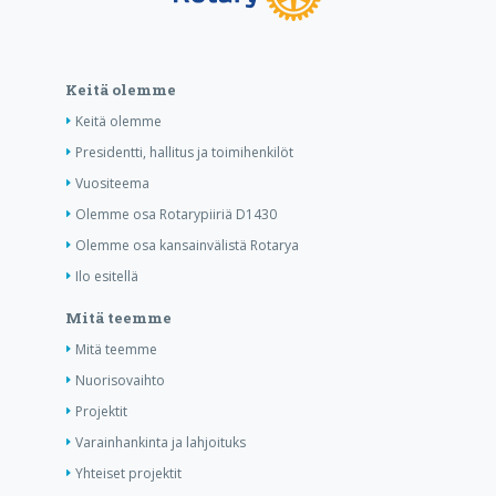
Keitä olemme
Keitä olemme
Presidentti, hallitus ja toimihenkilöt
Vuositeema
Olemme osa Rotarypiiriä D1430
Olemme osa kansainvälistä Rotarya
Ilo esitellä
Mitä teemme
Mitä teemme
Nuorisovaihto
Projektit
Varainhankinta ja lahjoituks
Yhteiset projektit