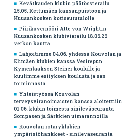
Kevätkauden klubin päätösvierailu
25.05. Kettumäen kansanpuistoon ja
Kuusankosken kotiseututalolle
Piirikuvernööri Atte von Wrightin
Kuusankosken klubivierailu 18.06.26
verkon kautta
Lahjoitimme 04.06. yhdessä Kouvolan ja
Elimäen klubien kanssa Vesirepun
Kymenlaakson Steiner koululle ja
kuulimme esityksen koulusta ja sen
toiminnasta
Yhteistyössä Kouvolan
terveysviranoimaisten kanssa aloitettiiin
01.06. klubin toimesta sinileväseuranta
Sompasen ja Särkkien uimarannoilla
Kouvolan rotaryklubien
ympäristöhankkeet - sinileväseuranta