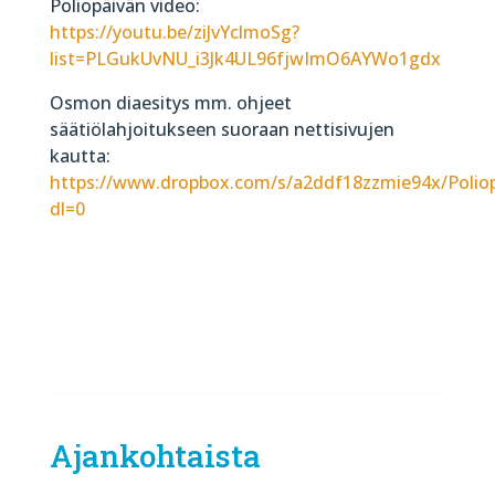
Poliopäivän video:
https://youtu.be/ziJvYclmoSg?
list=PLGukUvNU_i3Jk4UL96fjwImO6AYWo1gdx
Osmon diaesitys mm. ohjeet
säätiölahjoitukseen suoraan nettisivujen
kautta:
https://www.dropbox.com/s/a2ddf18zzmie94x/Poli
dl=0
Ajankohtaista