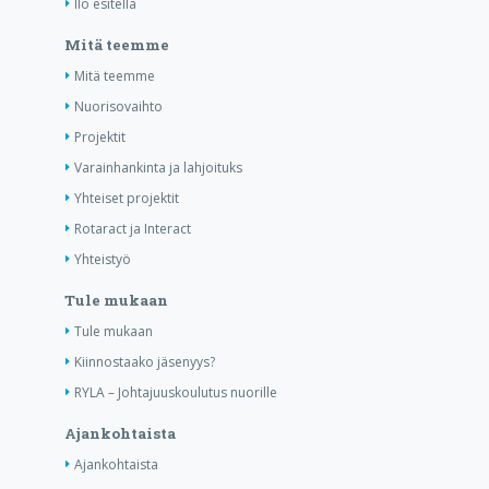
Ilo esitellä
Mitä teemme
Mitä teemme
Nuorisovaihto
Projektit
Varainhankinta ja lahjoituks
Yhteiset projektit
Rotaract ja Interact
Yhteistyö
Tule mukaan
Tule mukaan
Kiinnostaako jäsenyys?
RYLA – Johtajuuskoulutus nuorille
Ajankohtaista
Ajankohtaista