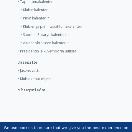
Tapahtumakalenteri
Klubin kalenteri
Piirin kalenteriin
Klubien ja piirin tapahtumakalenteri
Suomen Rotaryn kalenteriin
Alueen yhteiseen kalenteriin
Presidentin ja kuvernöörin uutiset
Jäsenille
Jäsensivusto
Klubin omat ohjeet
Yhteystiedot
We use cookies to ensure that we give you the best experience on
Copyright © Suomen Rotarypalvelu ry 2026 |