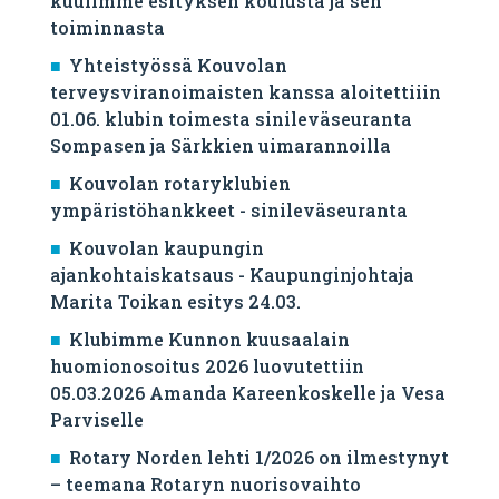
kuulimme esityksen koulusta ja sen
toiminnasta
Yhteistyössä Kouvolan
terveysviranoimaisten kanssa aloitettiiin
01.06. klubin toimesta sinileväseuranta
Sompasen ja Särkkien uimarannoilla
Kouvolan rotaryklubien
ympäristöhankkeet - sinileväseuranta
Kouvolan kaupungin
ajankohtaiskatsaus - Kaupunginjohtaja
Marita Toikan esitys 24.03.
Klubimme Kunnon kuusaalain
huomionosoitus 2026 luovutettiin
05.03.2026 Amanda Kareenkoskelle ja Vesa
Parviselle
​Rotary Norden lehti 1/2026 on ilmestynyt
– teemana Rotaryn nuorisovaihto