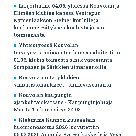
Lahjoitimme 04.06. yhdessä Kouvolan ja
Elimäen klubien kanssa Vesirepun
Kymenlaakson Steiner koululle ja
kuulimme esityksen koulusta ja sen
toiminnasta
Yhteistyössä Kouvolan
terveysviranoimaisten kanssa aloitettiiin
01.06. klubin toimesta sinileväseuranta
Sompasen ja Särkkien uimarannoilla
Kouvolan rotaryklubien
ympäristöhankkeet - sinileväseuranta
Kouvolan kaupungin
ajankohtaiskatsaus - Kaupunginjohtaja
Marita Toikan esitys 24.03.
Klubimme Kunnon kuusaalain
huomionosoitus 2026 luovutettiin
05.03.2026 Amanda Kareenkoskelle ja Vesa