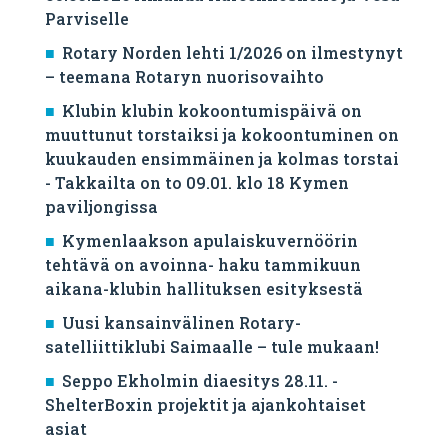
Parviselle
​Rotary Norden lehti 1/2026 on ilmestynyt
– teemana Rotaryn nuorisovaihto
Klubin klubin kokoontumispäivä on
muuttunut torstaiksi ja kokoontuminen on
kuukauden ensimmäinen ja kolmas torstai
- Takkailta on to 09.01. klo 18 Kymen
paviljongissa
Kymenlaakson apulaiskuvernöörin
tehtävä on avoinna- haku tammikuun
aikana-klubin hallituksen esityksestä
Uusi kansainvälinen Rotary-
satelliittiklubi Saimaalle – tule mukaan!
Seppo Ekholmin diaesitys 28.11. -
ShelterBoxin projektit ja ajankohtaiset
asiat