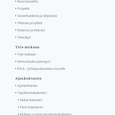
Nuorisovaihto
Projektit
Varainhankinta ja lahjoituks
Yhteiset projektit
Rotaract ja Interact
Yhteistyö
Tule mukaan
Tule mukaan
Kiinnostaako jäsenyys?
RYLA – Johtajuuskoulutus nuorille
Ajankohtaista
Ajankohtaista
Tapahtumakalenteri
Klubin kalenteri
Piirin kalenteriin
Klubien ja piirin tapahtumakalenteri