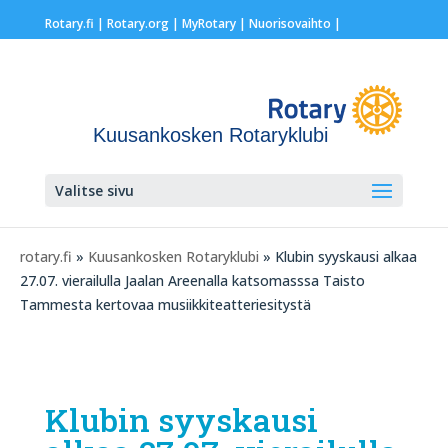
Rotary.fi
|
Rotary.org
|
MyRotary |
Nuorisovaihto
|
Kuusankosken Rotaryklubi
Valitse sivu
rotary.fi
»
Kuusankosken Rotaryklubi
» Klubin syyskausi alkaa
27.07. vierailulla Jaalan Areenalla katsomasssa Taisto
Tammesta kertovaa musiikkiteatteriesitystä
Klubin syyskausi