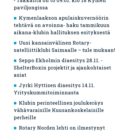
- Takkailta on to 09.01. klo 18 Kymen
paviljongissa
Kymenlaakson apulaiskuvernöörin
tehtävä on avoinna- haku tammikuun
aikana-klubin hallituksen esityksestä
Uusi kansainvälinen Rotary-
satelliittiklubi Saimaalle – tule mukaan!
Seppo Ekholmin diaesitys 28.11. -
ShelterBoxin projektit ja ajankohtaiset
asiat
Jyrki Hyttisen diaesitys 14.11.
Yrityskummitoiminnasta
Klubin perinteellinen joulukeräys
vähävaraisille Kuusankoskelaisille
perheille
Rotary Norden lehti on ilmestynyt