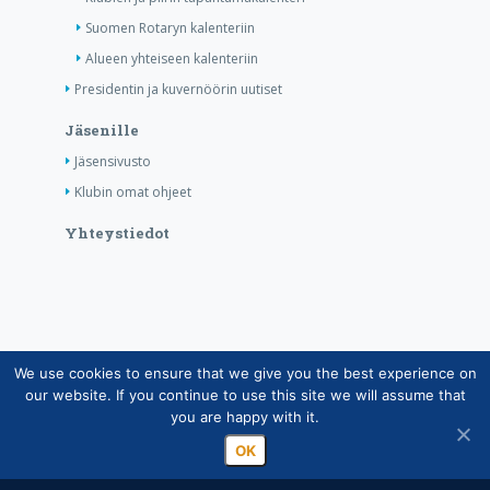
Suomen Rotaryn kalenteriin
Alueen yhteiseen kalenteriin
Presidentin ja kuvernöörin uutiset
Jäsenille
Jäsensivusto
Klubin omat ohjeet
Yhteystiedot
We use cookies to ensure that we give you the best experience on
Copyright © Suomen Rotarypalvelu ry 2026 |
our website. If you continue to use this site we will assume that
Jäsentietojärjestelmän tietosuojaseloste
|
Henkilötietojen
you are happy with it.
käsittely Rotarytoiminnassa
OK