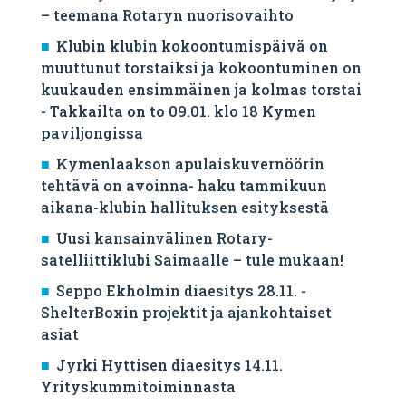
– teemana Rotaryn nuorisovaihto
Klubin klubin kokoontumispäivä on
muuttunut torstaiksi ja kokoontuminen on
kuukauden ensimmäinen ja kolmas torstai
- Takkailta on to 09.01. klo 18 Kymen
paviljongissa
Kymenlaakson apulaiskuvernöörin
tehtävä on avoinna- haku tammikuun
aikana-klubin hallituksen esityksestä
Uusi kansainvälinen Rotary-
satelliittiklubi Saimaalle – tule mukaan!
Seppo Ekholmin diaesitys 28.11. -
ShelterBoxin projektit ja ajankohtaiset
asiat
Jyrki Hyttisen diaesitys 14.11.
Yrityskummitoiminnasta