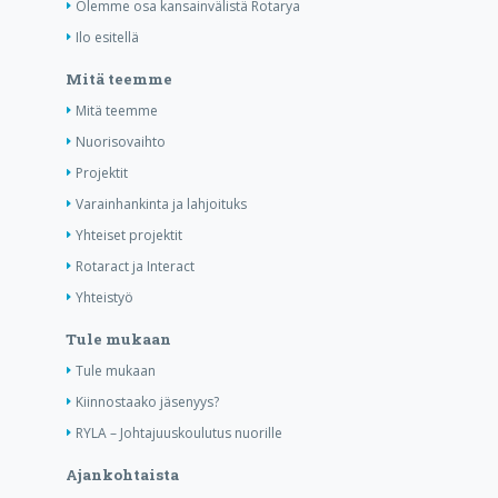
Olemme osa kansainvälistä Rotarya
Ilo esitellä
Mitä teemme
Mitä teemme
Nuorisovaihto
Projektit
Varainhankinta ja lahjoituks
Yhteiset projektit
Rotaract ja Interact
Yhteistyö
Tule mukaan
Tule mukaan
Kiinnostaako jäsenyys?
RYLA – Johtajuuskoulutus nuorille
Ajankohtaista