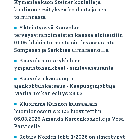
Kymenlaakson Steiner koululle ja
kuulimme esityksen koulusta ja sen
toiminnasta
Yhteistyössä Kouvolan
terveysviranoimaisten kanssa aloitettiiin
01.06. klubin toimesta sinileväseuranta
Sompasen ja Särkkien uimarannoilla
Kouvolan rotaryklubien
ympäristöhankkeet - sinileväseuranta
Kouvolan kaupungin
ajankohtaiskatsaus - Kaupunginjohtaja
Marita Toikan esitys 24.03.
Klubimme Kunnon kuusaalain
huomionosoitus 2026 luovutettiin
05.03.2026 Amanda Kareenkoskelle ja Vesa
Parviselle
​Rotary Norden lehti 1/2026 on ilmestynyt