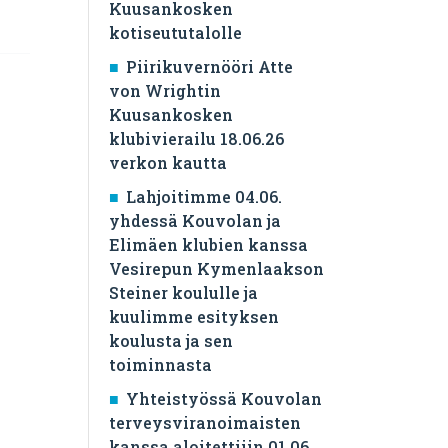
Kuusankosken
kotiseututalolle
Piirikuvernööri Atte
von Wrightin
Kuusankosken
klubivierailu 18.06.26
verkon kautta
Lahjoitimme 04.06.
yhdessä Kouvolan ja
Elimäen klubien kanssa
Vesirepun Kymenlaakson
Steiner koululle ja
kuulimme esityksen
koulusta ja sen
toiminnasta
Yhteistyössä Kouvolan
terveysviranoimaisten
kanssa aloitettiiin 01.06.