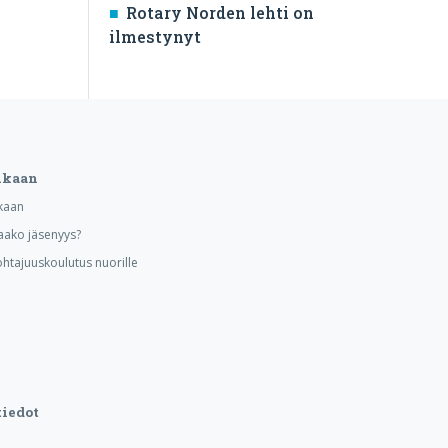
Rotary Norden lehti on
ilmestynyt
ukaan
kaan
aako jäsenyys?
ohtajuuskoulutus nuorille
iedot