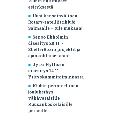
klubin hallituksen
esityksestä
Uusi kansainvälinen
Rotary-satelliittiklubi
Saimaalle – tule mukaan!
Seppo Ekholmin
diaesitys 28.11. -
ShelterBoxin projektit ja
ajankohtaiset asiat
Jyrki Hyttisen
diaesitys 14.11.
Yrityskummitoiminnasta
Klubin perinteellinen
joulukeräys
vähävaraisille
Kuusankoskelaisille
perheille