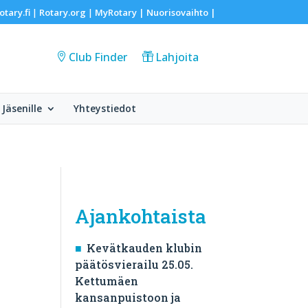
otary.fi
Rotary.org
MyRotary |
Nuorisovaihto
|
|
|
Club Finder
Lahjoita
Jäsenille
Yhteystiedot
Ajankohtaista
Kevätkauden klubin
päätösvierailu 25.05.
Kettumäen
kansanpuistoon ja