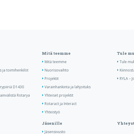
Mitä teemme
Tule m
Mitä teemme
Tule mu
us ja toimihenkilöt
Nuorisovaihto
Kiinnost
Projektit
RYLA – J
ypiiriä D1430
Varainhankinta ja lahjoituks
invälistä Rotarya
Yhteiset projektit
Rotaract ja Interact
Yhteistyö
Jäsenille
Yhteyst
Jäsensivusto