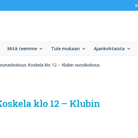
R
Mitä teemme
Tule mukaan
Ajankohtaista
Lounaskokous Koskela klo 12 – Klubin vuosikokous
oskela klo 12 – Klubin