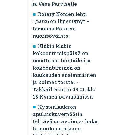
ja Vesa Parviselle
​Rotary Norden lehti
1/2026 on ilmestynyt –
teemana Rotaryn
nuorisovaihto
Klubin klubin
kokoontumispäivä on
muuttunut torstaiksi ja
kokoontuminen on
kuukauden ensimmäinen
ja kolmas torstai -
Takkailta on to 09.01. klo
18 Kymen paviljongissa
Kymenlaakson
apulaiskuvernöörin
tehtävä on avoinna- haku
tammikuun aikana-