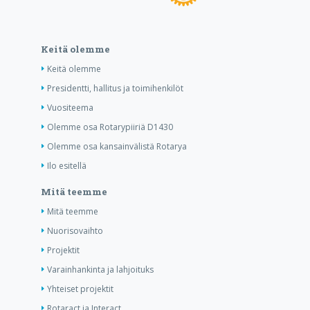
Keitä olemme
Keitä olemme
Presidentti, hallitus ja toimihenkilöt
Vuositeema
Olemme osa Rotarypiiriä D1430
Olemme osa kansainvälistä Rotarya
Ilo esitellä
Mitä teemme
Mitä teemme
Nuorisovaihto
Projektit
Varainhankinta ja lahjoituks
Yhteiset projektit
Rotaract ja Interact