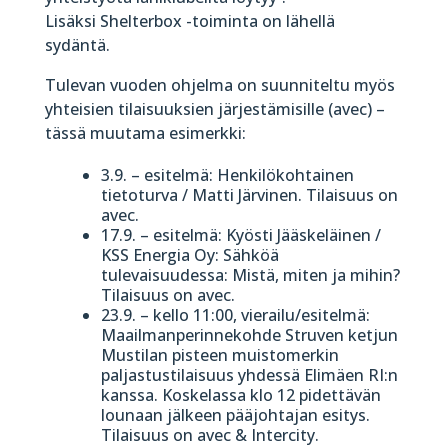
Lisäksi Shelterbox -toiminta on lähellä
sydäntä.
Tulevan vuoden ohjelma
on suunniteltu myös
yhteisien tilaisuuksien järjestämisille (avec) –
tässä muutama esimerkki:
3.9. – esitelmä: Henkilökohtainen
tietoturva / Matti Järvinen. Tilaisuus on
avec.
17.9. – esitelmä: Kyösti Jääskeläinen /
KSS Energia Oy: Sähköä
tulevaisuudessa: Mistä, miten ja mihin?
Tilaisuus on avec.
23.9. – kello 11:00, vierailu/esitelmä:
Maailmanperinnekohde Struven ketjun
Mustilan pisteen muistomerkin
paljastustilaisuus yhdessä Elimäen RI:n
kanssa. Koskelassa klo 12 pidettävän
lounaan jälkeen pääjohtajan esitys.
Tilaisuus on avec & Intercity.