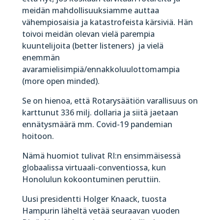
meidän mahdollisuuksiamme auttaa
vähempiosaisia ja katastrofeista kärsiviä. Hän
toivoi meidän olevan vielä parempia
kuuntelijoita (better listeners)
ja vielä
enemmän
avaramielisimpiä/ennakkoluulottomampia
(more open minded).
Se on hienoa, että Rotarysäätiön varallisuus on
karttunut 336 milj. dollaria ja siitä jaetaan
ennätysmäärä mm. Covid-19 pandemian
hoitoon.
Nämä huomiot tulivat RI:n ensimmäisessä
globaalissa virtuaali-conventiossa, kun
Honolulun kokoontuminen peruttiin.
Uusi presidentti Holger Knaack, tuosta
Hampurin läheltä vetää seuraavan vuoden