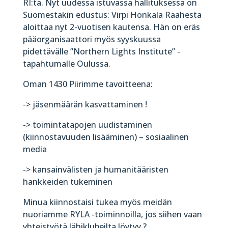
RI:tä. Nyt uudessa istuvassa hallituksessa on
Suomestakin edustus: Virpi Honkala Raahesta
aloittaa nyt 2-vuotisen kautensa. Hän on eräs
pääorganisaattori myös syyskuussa
pidettävälle ”Northern Lights Institute” -
tapahtumalle Oulussa.
Oman 1430 Piirimme tavoitteena:
-> jäsenmäärän kasvattaminen !
-> toimintatapojen uudistaminen
(kiinnostavuuden lisääminen) – sosiaalinen
media
-> kansainvälisten ja humanitääristen
hankkeiden tukeminen
Minua kiinnostaisi
tukea myös meidän
nuoriamme RYLA -toiminnoilla, jos siihen vaan
yhteistyötä lähiklubeilta löytyy ?