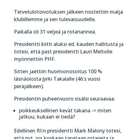
Tervetulotoivotuksen jälkeen nostettiin malja
klubillemme ja sen tulevaisuudelle.
Paikalla oli 31 veljeä ja rotariannea.
Presidentti kiitti aluksi ed. kauden hallitusta ja
totesi, että past presidentti Lauri Meltolle
myönnettiin PHF.
Sitten jaettiin huomionosoitus 100 %
läsnäolosta Jyrki Takalalle (46:s vuosi
peräjälkeen).
Presidentin puheenvuoro sisälsi seuraavaa:
poikkeuksellinen kevät takana -> miten
jatkuu, kukaan ei tiedä?
Edellinen RI:n presidentti Mark Malony totesi,
että nyt, jos koskaan tarvitaan rotareita ja