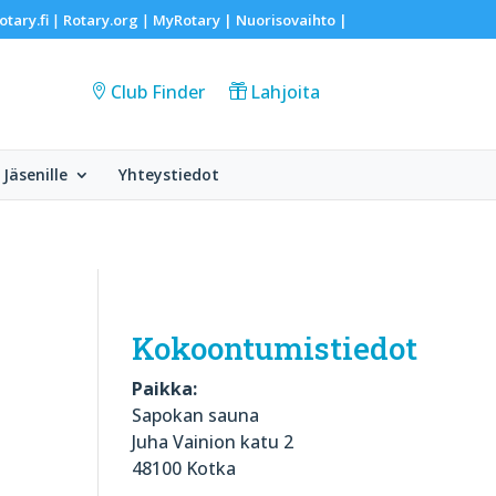
otary.fi
Rotary.org
MyRotary |
Nuorisovaihto
|
|
|
Club Finder
Lahjoita
Jäsenille
Yhteystiedot
Kokoontumistiedot
Paikka:
Sapokan sauna
Juha Vainion katu 2
48100 Kotka