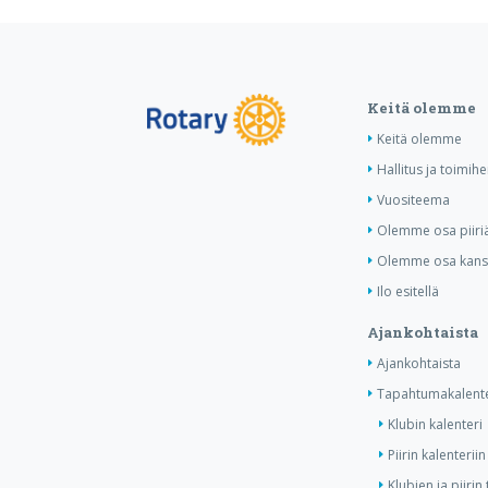
Keitä olemme
Keitä olemme
Hallitus ja toimihe
Vuositeema
Olemme osa piiri
Olemme osa kansa
Ilo esitellä
Ajankohtaista
Ajankohtaista
Tapahtumakalente
Klubin kalenteri
Piirin kalenteriin
Klubien ja piiri