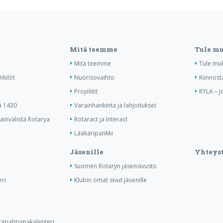
Mitä teemme
Tule m
Mitä teemme
Tule mu
nkilöt
Nuorisovaihto
Kiinnost
Projektit
RYLA – J
ä 1430
Varainhankinta ja lahjoitukset
invälistä Rotarya
Rotaract ja Interact
Lääkäripankki
Jäsenille
Yhteyst
Suomen Rotaryn jäsensivusto
ri
Klubin omat sivut jäsenille
n tapahtumakalenteri