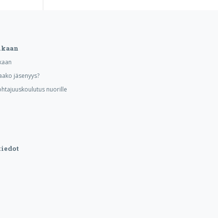
ukaan
kaan
aako jäsenyys?
ohtajuuskoulutus nuorille
iedot