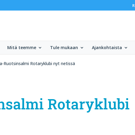
R
Mitä teemme
Tule mukaan
Ajankohtaista
-Ruotsinsalmi Rotaryklubi nyt netissä
nsalmi Rotaryklubi