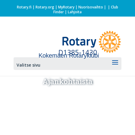
Rotary.fi
|
Rotary.org
|
MyRotary |
Nuorisovaihto
|
| Club
Finder
| Lahjoita
Kokemäen Rotaryklubi
Valitse sivu
Ajankohtaista