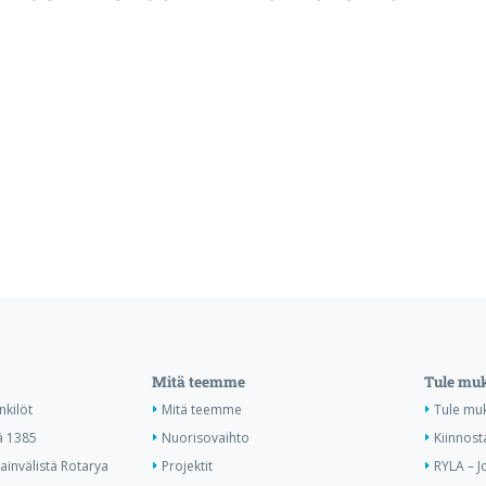
Mitä teemme
Tule mu
nkilöt
Mitä teemme
Tule mu
ä 1385
Nuorisovaihto
Kiinnost
invälistä Rotarya
Projektit
RYLA – J