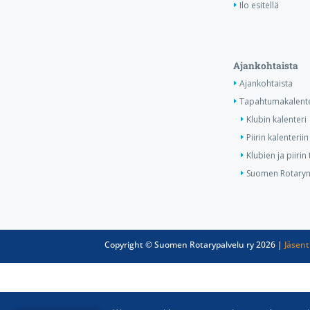
Ilo esitellä
Ajankohtaista
Ajankohtaista
Tapahtumakalente
Klubin kalenteri
Piirin kalenteriin
Klubien ja piiri
Suomen Rotaryn 
Copyright © Suomen Rotarypalvelu ry 2026 |
Jäsent