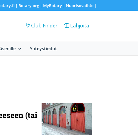
otary.fi
Rotary.org
MyRotary |
Nuorisovaihto
|
|
|
Club Finder
Lahjoita
Jäsenille
Yhteystiedot
i
eeseen
(tai