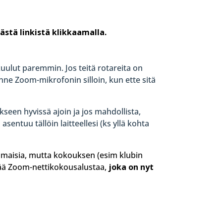
tästä linkistä klikkaamalla
.
uulut paremmin. Jos teitä rotareita on
ne Zoom-mikrofonin silloin, kun ette sitä
ukseen hyvissä ajoin ja jos mahdollista,
sentuu tällöin laitteellesi (ks yllä kohta
lmaisia, mutta kokouksen (esim klubin
tää Zoom-nettikokousalustaa,
joka on nyt