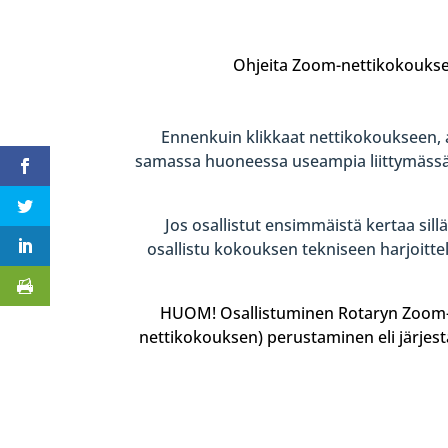
Ohjeita Zoom-nettikokouksee
Ennenkuin klikkaat nettikokoukseen, a
samassa huoneessa useampia liittymässä y
Jos osallistut ensimmäistä kertaa sillä
osallistu kokouksen tekniseen harjoittelu
HUOM! Osallistuminen Rotaryn Zoom-ne
nettikokouksen) perustaminen eli järjes