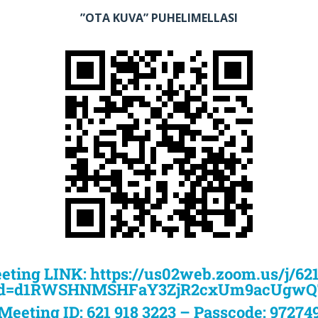
”OTA KUVA” PUHELIMELLASI
eting LINK:
https://us02web.zoom.us/j/62
d=d1RWSHNMSHFaY3ZjR2cxUm9acUgwQ
Meeting ID: 621 918 3223 – Passcode: 97274