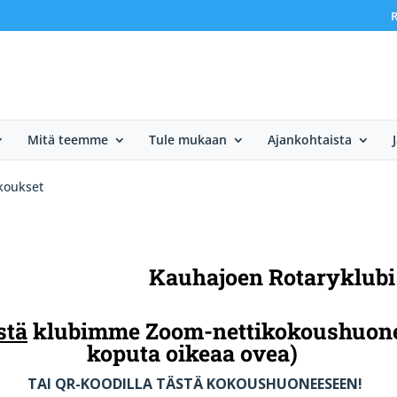
R
Mitä teemme
Tule mukaan
Ajankohtaista
koukset
Kauhajoen Rotaryklub
stä
klubimme Zoom-nettikokoushuon
koputa oikeaa ovea)
TAI QR-KOODILLA TÄSTÄ KOKOUSHUONEESEEN!