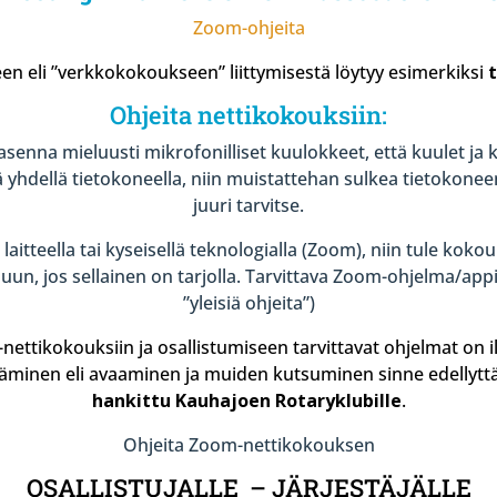
Zoom-ohjeita
n eli ”verkkokokoukseen” liittymisestä löytyy esimerkiksi
Ohjeita nettikokouksiin:
senna mieluusti mikrofonilliset kuulokkeet, että kuulet ja k
hdellä tietokoneella, niin muistattehan sulkea tietokoneen
juuri tarvitse.
 laitteella tai kyseisellä teknologialla (Zoom), niin tule koko
un, jos sellainen on tarjolla. Tarvittava Zoom-ohjelma/appi a
”yleisiä ohjeita”)
ttikokouksiin ja osallistumiseen tarvittavat ohjelmat on i
täminen eli avaaminen ja muiden kutsuminen sinne edellyt
hankittu Kauhajoen Rotaryklubille
.
Ohjeita Zoom-nettikokouksen
OSALLISTUJALLE –
JÄRJESTÄJÄLLE