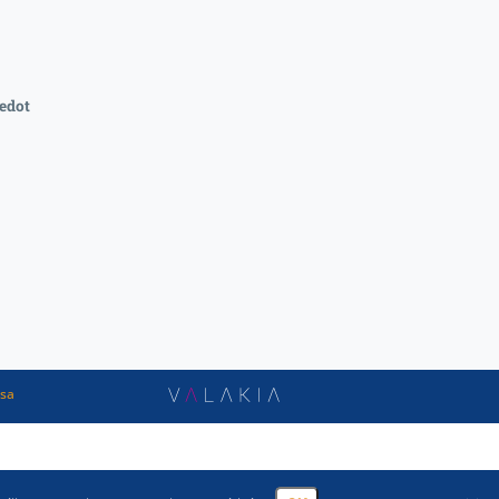
edot
ssa