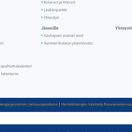
Rotaract ja Interact
Lääkäripankki
Yhteistyö
Jäsenille
Yhteysti
Kauhajoen sisäiset sivut
ri
Suomen Rotaryn jäsensivusto
n tapahtumakalenteri
kalenteriin
ietojärjestelmän tietosuojaseloste
|
Henkilötietojen käsittely Rotarytoiminna