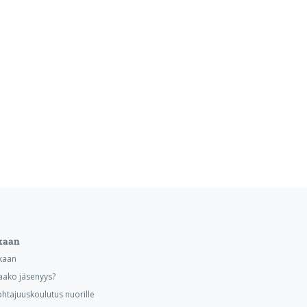
kaan
kaan
aako jäsenyys?
ohtajuuskoulutus nuorille