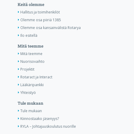
Keitä olemme
Hallitus ja toimihenkilöt
Olemme osa piiriä 1385
Olemme osa kansainvälistä Rotarya
Ilo esitellä
Mitä teemme
Mitä teemme
Nuorisovaihto
Projektit
Rotaract ja Interact
Lääkäripankki
Yhteistyö
Tule mukaan
Tule mukaan
Kiinnostaako jäsenyys?
RYLA – Johtajuuskoulutus nuorille