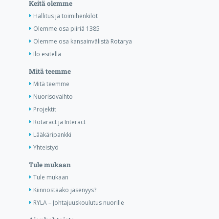
Keitä olemme
Hallitus ja toimihenkilöt
Olemme osa piiriä 1385
Olemme osa kansainvälistä Rotarya
Ilo esitellä
Mitä teemme
Mitä teemme
Nuorisovaihto
Projektit
Rotaract ja Interact
Lääkäripankki
Yhteistyö
Tule mukaan
Tule mukaan
Kiinnostaako jäsenyys?
RYLA – Johtajuuskoulutus nuorille