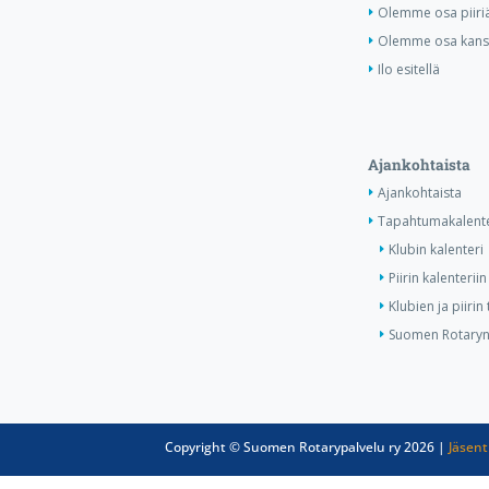
Olemme osa piiri
Olemme osa kansa
Ilo esitellä
Ajankohtaista
Ajankohtaista
Tapahtumakalente
Klubin kalenteri
Piirin kalenteriin
Klubien ja piiri
Suomen Rotaryn 
Copyright © Suomen Rotarypalvelu ry 2026 |
Jäsent