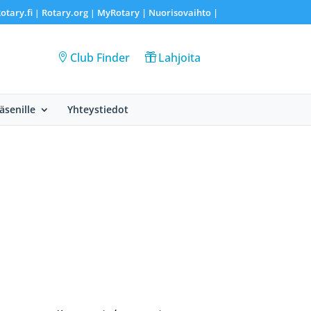
otary.fi
Rotary.org
MyRotary |
Nuorisovaihto
|
|
|
Club Finder
Lahjoita
Jäsenille
Yhteystiedot