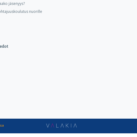
aako jäsenyys?
ohtajuuskoulutus nuorille
edot
ssa