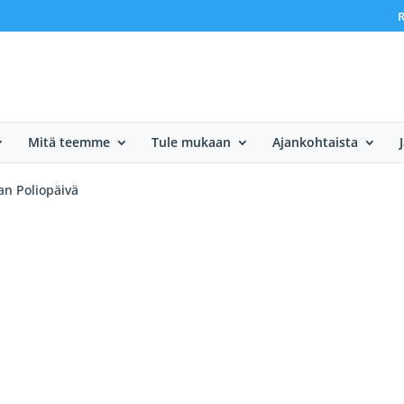
R
Mitä teemme
Tule mukaan
Ajankohtaista
n Poliopäivä