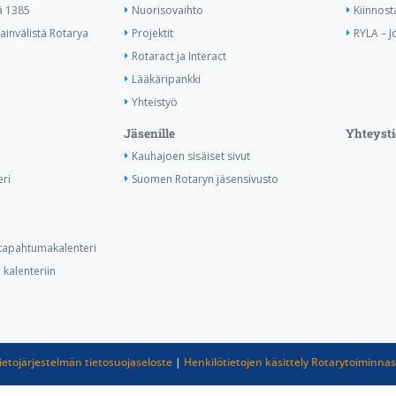
ä 1385
Nuorisovaihto
Kiinnost
invälistä Rotarya
Projektit
RYLA – J
Rotaract ja Interact
Lääkäripankki
Yhteistyö
Jäsenille
Yhteysti
Kauhajoen sisäiset sivut
ri
Suomen Rotaryn jäsensivusto
n tapahtumakalenteri
kalenteriin
ietojärjestelmän tietosuojaseloste
|
Henkilötietojen käsittely Rotarytoiminna