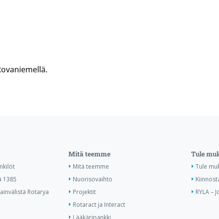
Rovaniemellä.
Mitä teemme
Tule mu
nkilöt
Mitä teemme
Tule mu
ä 1385
Nuorisovaihto
Kiinnost
invälistä Rotarya
Projektit
RYLA – J
Rotaract ja Interact
Lääkäripankki