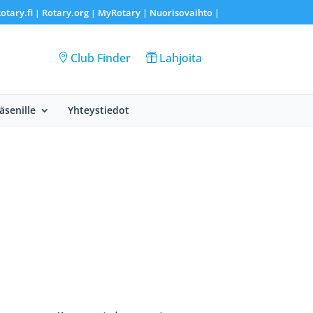
otary.fi
Rotary.org
MyRotary |
Nuorisovaihto
|
|
|
Club Finder
Lahjoita
Jäsenille
Yhteystiedot