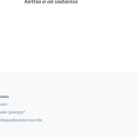
Karttaa ei ole saatavissa
kaan
kaan
aako jäsenyys?
ohtajuuskoulutus nuorille