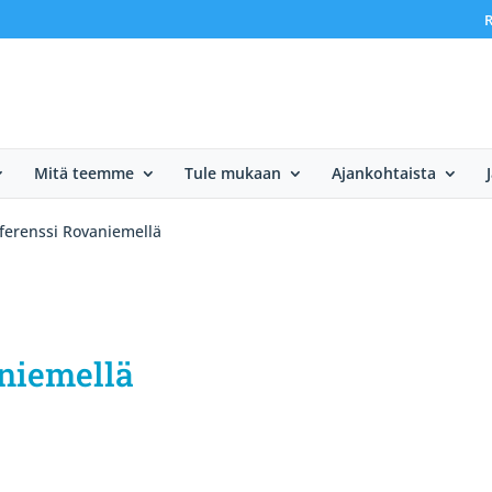
R
Mitä teemme
Tule mukaan
Ajankohtaista
nferenssi Rovaniemellä
aniemellä