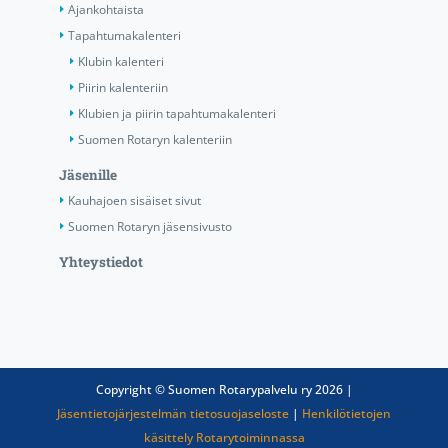
Ajankohtaista
Tapahtumakalenteri
Klubin kalenteri
Piirin kalenteriin
Klubien ja piirin tapahtumakalenteri
Suomen Rotaryn kalenteriin
Jäsenille
Kauhajoen sisäiset sivut
Suomen Rotaryn jäsensivusto
Yhteystiedot
Copyright © Suomen Rotarypalvelu ry 2026 |
Jäsentietojärjestelmän tietosuojaseloste
|
Henkilötietojen
käsittely Rotarytoiminnassa