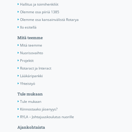
Hallitus ja toimihenkilöt
Olemme osa piiriä 1385
Olemme osa kansainvälistä Rotarya
Ilo esitellä
Mitä teemme
Mitä teemme
Nuorisovaihto
Projektit
Rotaract ja Interact
Lääkäripankki
Yhteistyö
Tule mukaan
Tule mukaan
Kiinnostaako jäsenyys?
RYLA – Johtajuuskoulutus nuorille
Ajankohtaista