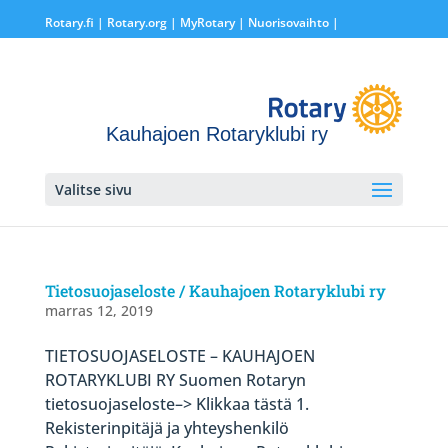
Rotary.fi
|
Rotary.org
|
MyRotary |
Nuorisovaihto
|
Kauhajoen Rotaryklubi ry
Valitse sivu
Tietosuojaseloste / Kauhajoen Rotaryklubi ry
marras 12, 2019
TIETOSUOJASELOSTE – KAUHAJOEN
ROTARYKLUBI RY Suomen Rotaryn
tietosuojaseloste–> Klikkaa tästä 1.
Rekisterinpitäjä ja yhteyshenkilö