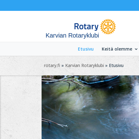
Karvian Rotaryklubi
Etusivu
Keitä olemme
rotary.fi
»
Karvian Rotaryklubi
» Etusivu