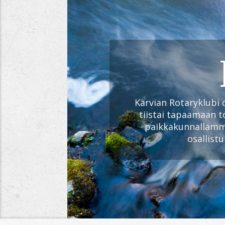
Karvian Rotaryklubi
o
tiistai
tapaamaan to
paikkakunnallam
osallist