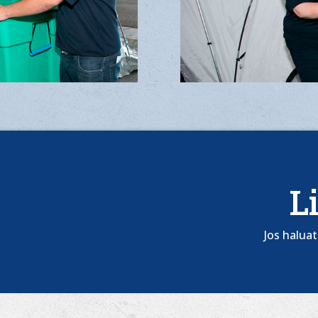
L
Jos halua