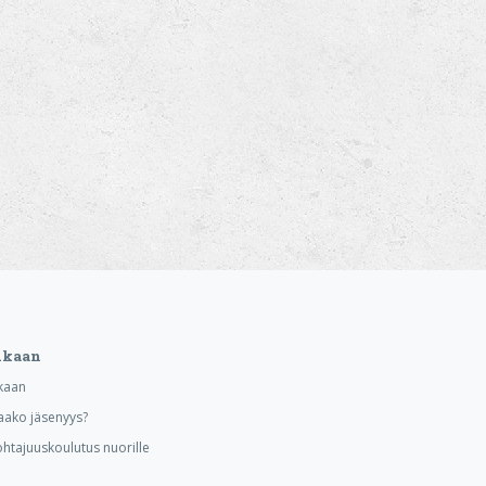
ukaan
kaan
aako jäsenyys?
ohtajuuskoulutus nuorille