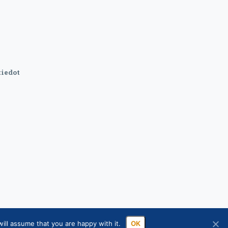
iedot
ill assume that you are happy with it.
OK
sa