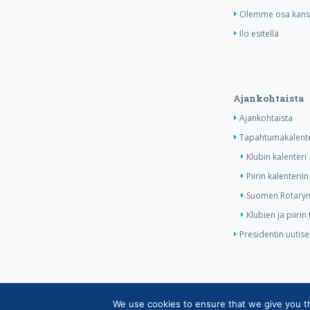
Olemme osa kansa
Ilo esitellä
Ajankohtaista
Ajankohtaista
Tapahtumakalente
Klubin kalenteri
Piirin kalenteriin
Suomen Rotaryn 
Klubien ja piiri
Presidentin uutise
We use cookies to ensure that we give you the
Copyright © Suomen Rotarypalvelu ry 2026 |
Jäsen