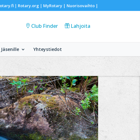
otary.fi
Rotary.org
MyRotary |
Nuorisovaihto
|
|
|
Club Finder
Lahjoita
Jäsenille
Yhteystiedot