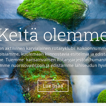
Keitä olemm
n aktiivinen karvialainen
rotaryklubi
. Kokoonnumm
isiamme, kuulemaan kiinnostavia esitelmiä ja edis
me. Tuemme
kansainvälisen Rotaryjärjestön humanit
umme nuorisovaihtoon ja edistämme lähiseudun hyvi
Lue lisää