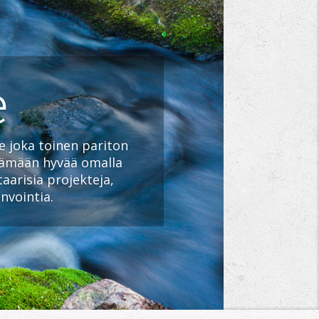
e
e
joka toinen pariton
tämään hyvää omalla
aarisia projekteja,
nvointia.