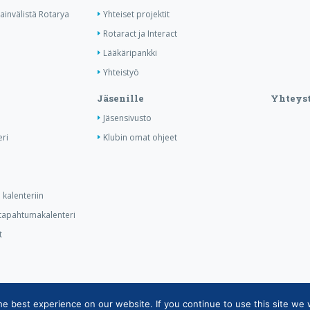
invälistä Rotarya
Yhteiset projektit
Rotaract ja Interact
Lääkäripankki
Yhteistyö
Jäsenille
Yhteyst
Jäsensivusto
ri
Klubin omat ohjeet
kalenteriin
n tapahtumakalenteri
t
 best experience on our website. If you continue to use this site we w
tietojärjestelmän tietosuojaseloste
|
Henkilötietojen käsittely Rotarytoiminnas