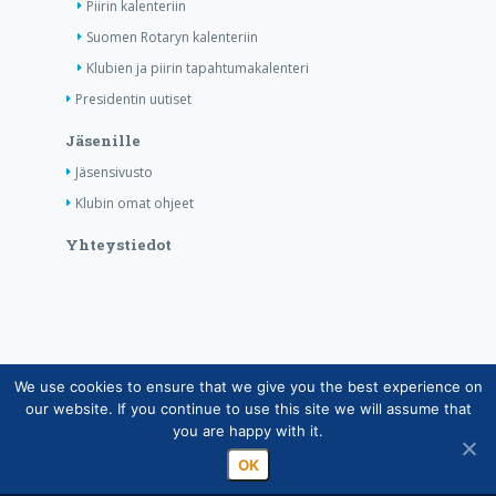
Piirin kalenteriin
Suomen Rotaryn kalenteriin
Klubien ja piirin tapahtumakalenteri
Presidentin uutiset
Jäsenille
Jäsensivusto
Klubin omat ohjeet
Yhteystiedot
We use cookies to ensure that we give you the best experience on
Copyright © Suomen Rotarypalvelu ry 2026 |
our website. If you continue to use this site we will assume that
Jäsentietojärjestelmän tietosuojaseloste
|
Henkilötietojen
you are happy with it.
käsittely Rotarytoiminnassa
OK