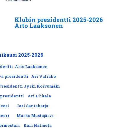
Klubin presidentti 2025-2026
Arto Laaksonen
ikausi 2025-2026
identti Arto Laaksonen
va presidentti Ari Väliaho
 Presidentti Jyrki Koivumäki
 presidentti Ari Liikala
hteeri Jari Santaharju
hteeri Marko Mustajärvi
ubimestari Kari Halmela