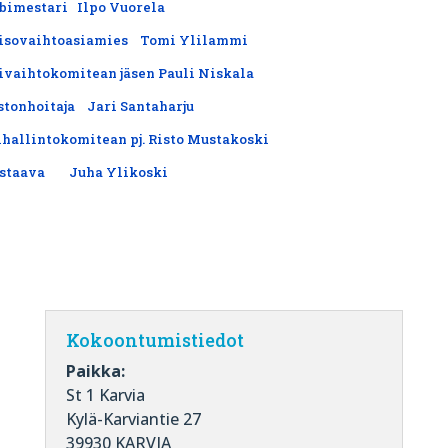
ubimestari Ilpo Vuorela
isovaihtoasiamies Tomi Ylilammi
ivaihtokomitean jäsen Pauli Niskala
stonhoitaja Jari Santaharju
hallintokomitean pj. Risto Mustakoski
astaava Juha Ylikoski
Kokoontumistiedot
Paikka:
St 1 Karvia
Kylä-Karviantie 27
39930 KARVIA