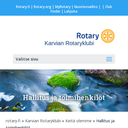
Rotary.fi
|
Rotary.org
|
MyRotary |
Nuorisovaihto
|
| Club
Finder
| Lahjoita
Karvian Rotaryklubi
Valitse sivu
Hallitus ja toimihenkilöt
rotary.fi
»
Karvian Rotaryklubi
»
Keitä olemme
» Hallitus ja
toimihenkilöt