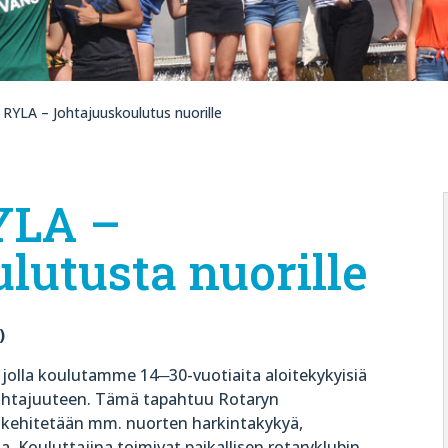
 RYLA – Johtajuuskoulutus nuorille
YLA –
lutusta nuorille
)
 jolla koulutamme 14
─
30-vuotiaita aloitekykyisiä
 johtajuuteen. Tämä tapahtuu Rotaryn
a kehitetään mm. nuorten harkintakykyä,
. Kouluttajina toimivat paikallisen rotaryklubin