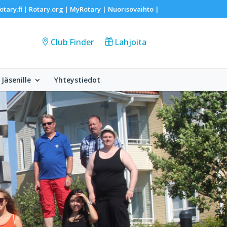
otary.fi
Rotary.org
MyRotary |
Nuorisovaihto
|
|
|
Club Finder
Lahjoita
Jäsenille
Yhteystiedot