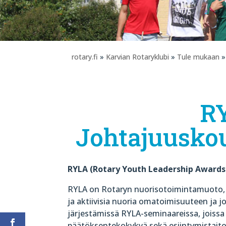
rotary.fi
»
Karvian Rotaryklubi
»
Tule mukaan
»
R
Johtajuuskou
RYLA (Rotary Youth Leadership Awards
RYLA on Rotaryn nuorisotoimintamuoto,
ja aktiivisia nuoria omatoimisuuteen ja
järjestämissä RYLA-seminaareissa, joiss
päätöksentekokykyä sekä esiintymistaitoa