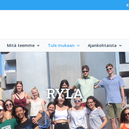
R
Mitä teemme
Tule mukaan
Ajankohtaista
RYLA