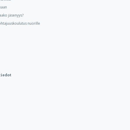
kaan
aako jäsenyys?
ohtajuuskoulutus nuorille
iedot