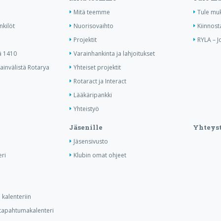
Mitä teemme
Tule mu
nkilöt
Nuorisovaihto
Kiinnost
Projektit
RYLA – J
ä 1410
Varainhankinta ja lahjoitukset
invälistä Rotarya
Yhteiset projektit
Rotaract ja Interact
Lääkäripankki
Yhteistyö
Jäsenille
Yhteyst
Jäsensivusto
ri
Klubin omat ohjeet
kalenteriin
n tapahtumakalenteri