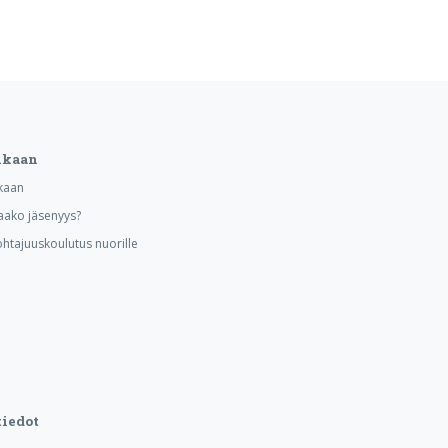
ukaan
kaan
aako jäsenyys?
ohtajuuskoulutus nuorille
iedot