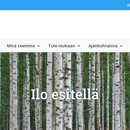
R
Mitä teemme
Tule mukaan
Ajankohtaista
Ilo esitellä