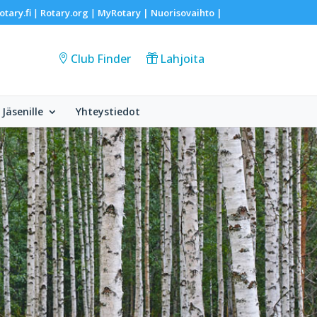
otary.fi
Rotary.org
MyRotary |
Nuorisovaihto
|
|
|
Club Finder
Lahjoita
Jäsenille
Yhteystiedot