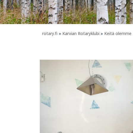
rotary.fi
»
Karvian Rotaryklubi
»
Keitä olemme