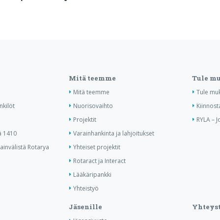
Mitä teemme
Tule m
Mitä teemme
Tule mu
nkilöt
Nuorisovaihto
Kiinnost
Projektit
RYLA – J
ä 1410
Varainhankinta ja lahjoitukset
invälistä Rotarya
Yhteiset projektit
Rotaract ja Interact
Lääkäripankki
Yhteistyö
Jäsenille
Yhteyst