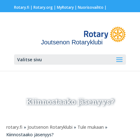
Rotary.fi
|
Rotary.org
|
MyRotary |
Nuorisovaihto
|
Joutsenon Rotaryklubi
Valitse sivu
Kiinnostaako jäsenyys?
rotary.fi
»
Joutsenon Rotaryklubi
»
Tule mukaan
»
Kiinnostaako jäsenyys?