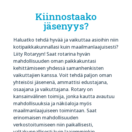
Kiinnostaako
jäsenyys?
Haluatko tehdä hyvää ja vaikuttaa asioihin niin
kotipaikkakunnallasi kuin maailmanlaajuisesti?
Liity Rotaryyn! Saat rotarina hyvän
mahdollisuuden oman paikkakuntasi
kehittämiseen yhdessä samanhenkisten
vaikuttajien kanssa. Voit tehdä paljon oman
yhteisösi jäsenenä, ammattisi edustajana,
osaajana ja vaikuttajana. Rotary on
kansainvälinen toimija, jonka kautta avautuu
mahdollisuuksia ja näköaloja myös
maailmanlaajuiseen toimintaan. Saat
erinomaisen mahdollisuuden
verkostoitumiseen niin paikallisesti,
valtakunnallisesti kuin laajemminkin.