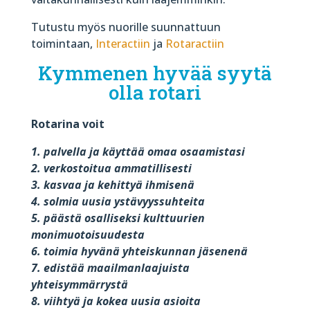
Tutustu myös nuorille suunnattuun
toimintaan,
Interactiin
ja
Rotaractiin
Kymmenen hyvää syytä
olla rotari
Rotarina voit
1. palvella ja käyttää omaa osaamistasi
2. verkostoitua ammatillisesti
3. kasvaa ja kehittyä ihmisenä
4. solmia uusia ystävyyssuhteita
5. päästä osalliseksi kulttuurien
monimuotoisuudesta
6. toimia hyvänä yhteiskunnan jäsenenä
7. edistää maailmanlaajuista
yhteisymmärrystä
8. viihtyä ja kokea uusia asioita