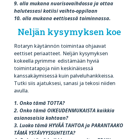
9. olla mukana nuorisovaihdossa ja ottaa
halutessasi kotiisi vaihto-oppilaan
10. olla mukana eettisessä toiminnassa.
Neljän kysymyksen koe
Rotaryn käytännön toimintaa ohjaavat
eettiset periaatteet. Neljän kysymyksen
kokeella pyrimme
edistämään hyviä
toimintatapoja niin keskinäisessä
kanssakäymisessä kuin palveluhankkeissa.
Tutki siis ajatuksesi, sanasi ja tekosi niiden
avulla.
1. Onko tämä TOTTA?
2. Onko tämä OIKEUDENMUKAISTA kaikkia
asianosaisia kohtaan?
3. Luoko tämä HYVÄÄ TAHTOA ja PARANTAAKO
TÄMÄ YSTÄVYYSSUHTEITA?