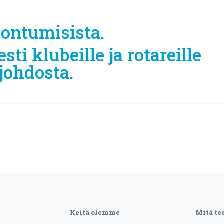
oontumisista.
ti klubeille ja rotareille
johdosta.
Keitä olemme
Mitä t