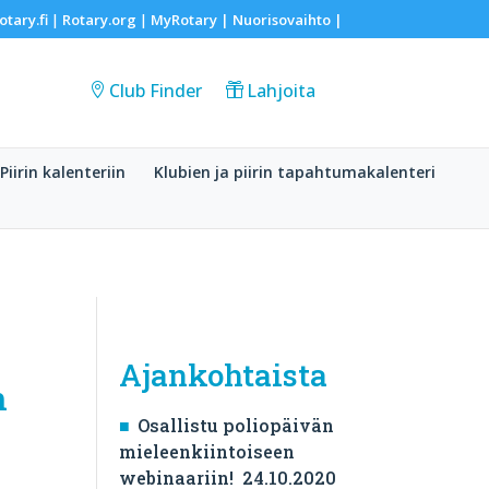
otary.fi
Rotary.org
MyRotary |
Nuorisovaihto
|
|
|
Club Finder
Lahjoita
Piirin kalenteriin
Klubien ja piirin tapahtumakalenteri
Ajankohtaista
n
Osallistu poliopäivän
mieleenkiintoiseen
webinaariin! 24.10.2020