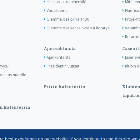
Hallitus ja toimihenkilöt
Mitä te
Vuositeema
Nuoriso
Olemme osa piiriä 1430
Projektit
Olemme osa kansainvälistä Rotarya
Varainha
Rotaract 
Ajankohtaista
Jäsenil
Ajankohtaista
Jäsensiv
nyys?
Presidentin uutiset
Klubin o
ulutus nuorille
Piirin kalenteriin
Klubien 
tapahtu
n kalenteriin
 best experience on our website. If you continue to use this site we w
tietojärjestelmän tietosuojaseloste
|
Henkilötietojen käsittely Rotarytoiminnas