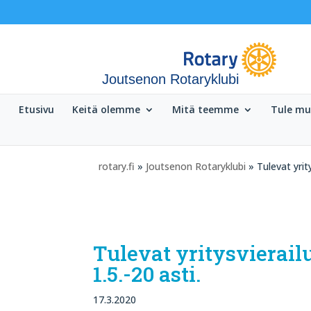
Joutsenon Rotaryklubi
Etusivu
Keitä olemme
Mitä teemme
Tule m
rotary.fi
»
Joutsenon Rotaryklubi
» Tulevat yrit
Tulevat yritysvierai
1.5.-20 asti.
17.3.2020