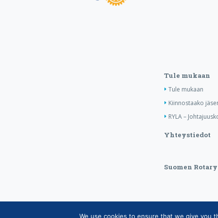
Tule mukaan
Tule mukaan
Kiinnostaako jäse
RYLA – Johtajuusko
Yhteystiedot
Suomen Rotary
We use cookies to ensure that we give you the
Copyright © Suomen Rotarypalvelu ry 2026 |
Jäsen