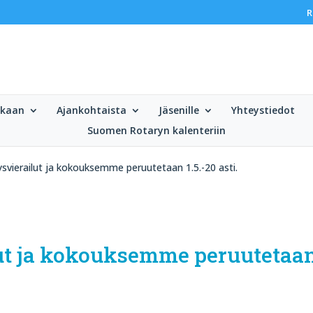
R
ukaan
Ajankohtaista
Jäsenille
Yhteystiedot
Suomen Rotaryn kalenteriin
ysvierailut ja kokouksemme peruutetaan 1.5.-20 asti.
lut ja kokouksemme peruutetaa