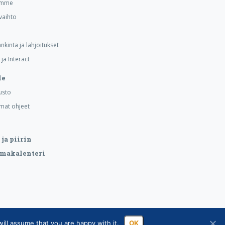
emme
vaihto
nkinta ja lahjoitukset
ja Interact
le
usto
mat ohjeet
ja piirin
makalenteri
ill assume that you are happy with it.
OK
sa