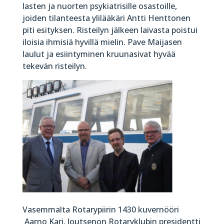
lasten ja nuorten psykiatrisille osastoille,
joiden tilanteesta ylilääkäri Antti Henttonen
piti esityksen. Risteilyn jälkeen laivasta poistui
iloisia ihmisiä hyvillä mielin. Pave Maijasen
laulut ja esiintyminen kruunasivat hyvää
tekevän risteilyn.
Vasemmalta Rotarypiirin 1430 kuvernööri
Aarno Kari, Joutsenon Rotaryklubin presidentti