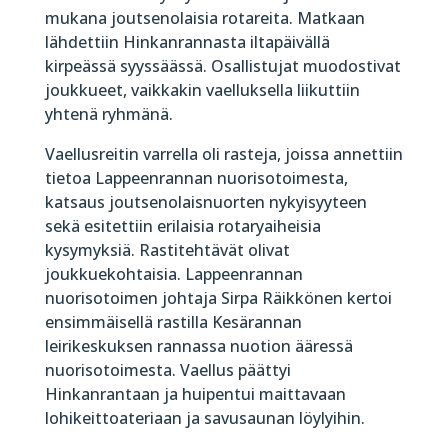
mukana joutsenolaisia rotareita. Matkaan
lähdettiin Hinkanrannasta iltapäivällä
kirpeässä syyssäässä. Osallistujat muodostivat
joukkueet, vaikkakin vaelluksella liikuttiin
yhtenä ryhmänä.
Vaellusreitin varrella oli rasteja, joissa annettiin
tietoa Lappeenrannan nuorisotoimesta,
katsaus joutsenolaisnuorten nykyisyyteen
sekä esitettiin erilaisia rotaryaiheisia
kysymyksiä. Rastitehtävät olivat
joukkuekohtaisia. Lappeenrannan
nuorisotoimen johtaja Sirpa Räikkönen kertoi
ensimmäisellä rastilla Kesärannan
leirikeskuksen rannassa nuotion ääressä
nuorisotoimesta. Vaellus päättyi
Hinkanrantaan ja huipentui maittavaan
lohikeittoateriaan ja savusaunan löylyihin.