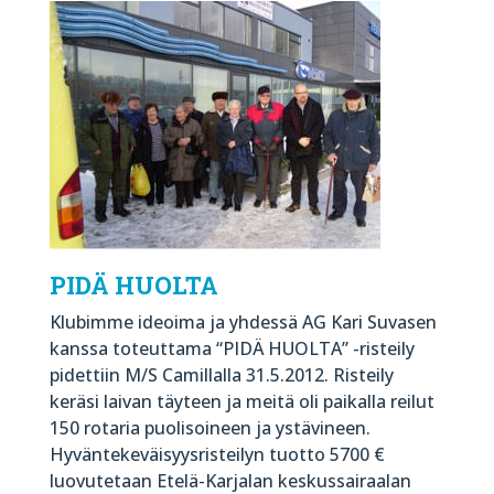
PIDÄ HUOLTA
Klubimme ideoima ja yhdessä AG Kari Suvasen
kanssa toteuttama “PIDÄ HUOLTA” -risteily
pidettiin M/S Camillalla 31.5.2012. Risteily
keräsi laivan täyteen ja meitä oli paikalla reilut
150 rotaria puolisoineen ja ystävineen.
Hyväntekeväisyysristeilyn tuotto 5700 €
luovutetaan Etelä-Karjalan keskussairaalan