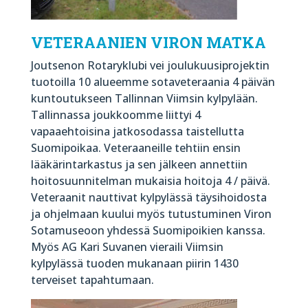
VETERAANIEN VIRON MATKA
Joutsenon Rotaryklubi vei joulukuusiprojektin
tuotoilla 10 alueemme sotaveteraania 4 päivän
kuntoutukseen Tallinnan Viimsin kylpylään.
Tallinnassa joukkoomme liittyi 4
vapaaehtoisina jatkosodassa taistellutta
Suomipoikaa. Veteraaneille tehtiin ensin
lääkärintarkastus ja sen jälkeen annettiin
hoitosuunnitelman mukaisia hoitoja 4 / päivä.
Veteraanit nauttivat kylpylässä täysihoidosta
ja ohjelmaan kuului myös tutustuminen Viron
Sotamuseoon yhdessä Suomipoikien kanssa.
Myös AG Kari Suvanen vieraili Viimsin
kylpylässä tuoden mukanaan piirin 1430
terveiset tapahtumaan.