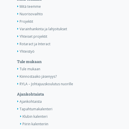
Mitä teemme
Nuorisovaihto
Projektit
Varainhankinta ja lahjoitukset
Yhteiset projektit
Rotaract ja Interact
Yhteistyö
Tule mukaan
Tule mukaan
Kiinnostaako jäsenyys?
RYLA – Johtajuuskoulutus nuorille
Ajankohtaista
Ajankohtaista
Tapahtumakalenteri
Klubin kalenteri
Piirin kalenteriin