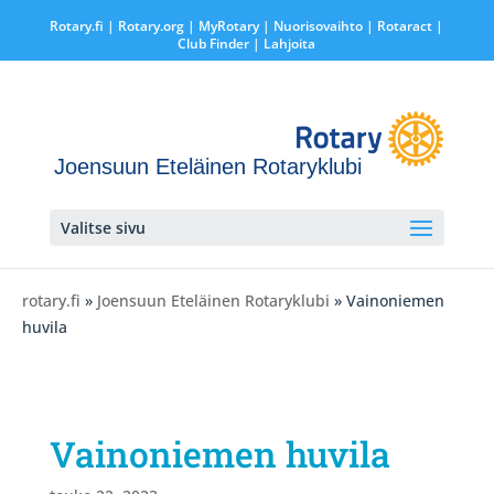
Rotary.fi
|
Rotary.org
|
MyRotary |
Nuorisovaihto
|
Rotaract
|
Club Finder
| Lahjoita
Joensuun Eteläinen Rotaryklubi
Valitse sivu
rotary.fi
»
Joensuun Eteläinen Rotaryklubi
» Vainoniemen
huvila
Vainoniemen huvila