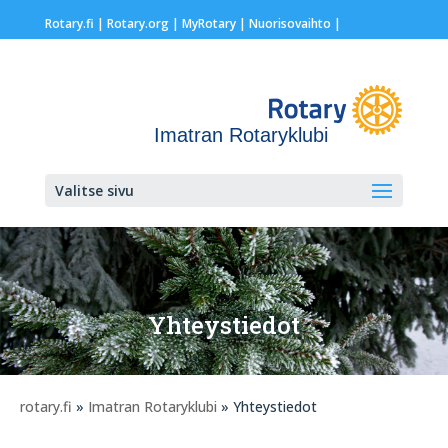
Rotary.fi
|
Rotary.org
|
MyRotary |
Nuorisovaihto
|
Imatran Rotaryklubi
Valitse sivu
Yhteystiedot
rotary.fi
»
Imatran Rotaryklubi
» Yhteystiedot