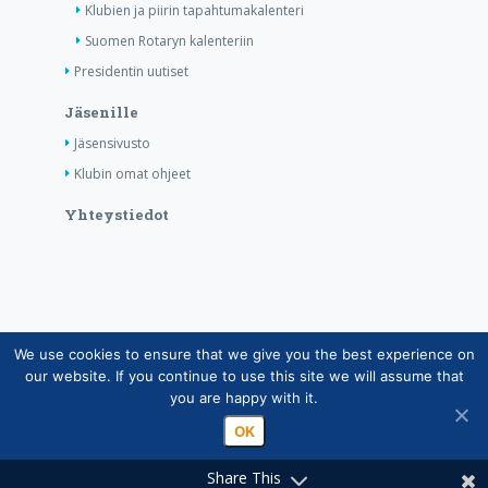
Klubien ja piirin tapahtumakalenteri
Suomen Rotaryn kalenteriin
Presidentin uutiset
Jäsenille
Jäsensivusto
Klubin omat ohjeet
Yhteystiedot
We use cookies to ensure that we give you the best experience on
Copyright © Suomen Rotarypalvelu ry 2026 |
our website. If you continue to use this site we will assume that
Jäsentietojärjestelmän tietosuojaseloste
|
Henkilötietojen
you are happy with it.
käsittely Rotarytoiminnassa
OK
Share This