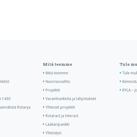
Mitä teemme
Tule m
Mitä teemme
Tule mu
nkilöt
Nuorisovaihto
Kiinnost
Projektit
RYLA – J
ä 1430
Varainhankinta ja lahjoitukset
invälistä Rotarya
Yhteiset projektit
Rotaract ja Interact
Lääkäripankki
Yhteistyö