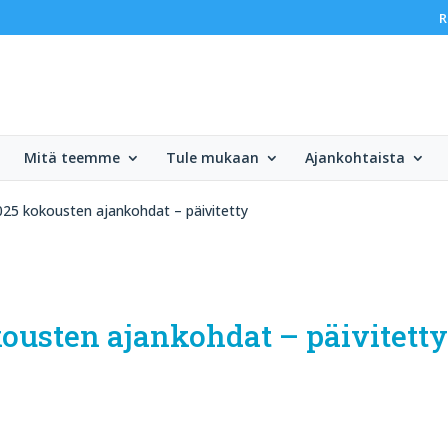
R
Mitä teemme
Tule mukaan
Ajankohtaista
25 kokousten ajankohdat – päivitetty
usten ajankohdat – päivitett