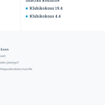
Imatran kouluille
Klubikokous 19.4
Klubikokous 4.4
ukaan
kaan
aako jäsenyys?
ohtajuuskoulutus nuorille