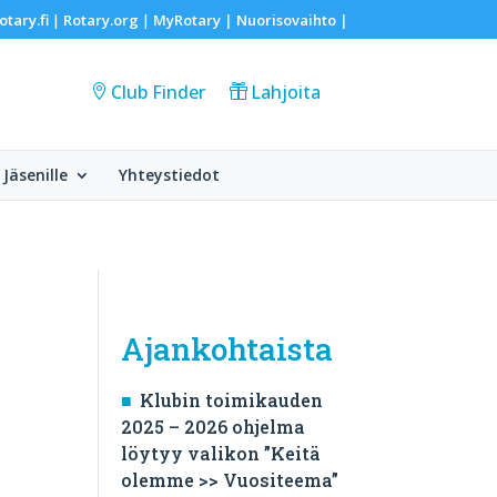
otary.fi
Rotary.org
MyRotary |
Nuorisovaihto
|
|
|
Club Finder
Lahjoita
Jäsenille
Yhteystiedot
Ajankohtaista
y
Klubin toimikauden
2025 – 2026 ohjelma
löytyy valikon ”Keitä
olemme >> Vuositeema”