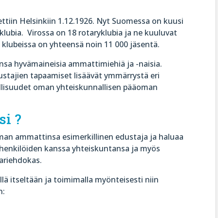
tiin Helsinkiin 1.12.1926. Nyt Suomessa on kuusi
yklubia. Virossa on 18 rotaryklubia ja ne kuuluvat
klubeissa on yhteensä noin 11 000 jäsentä.
ensa hyvämaineisia ammattimiehiä ja -naisia.
tajien tapaamiset lisäävät ymmärrystä eri
llisuudet oman yhteiskunnallisen pääoman
si ?
n oman ammattinsa esimerkillinen edustaja ja haluaa
enkilöiden kanssa yhteiskuntansa ja myös
ariehdokas.
lä itseltään ja toimimalla myönteisesti niin
n: