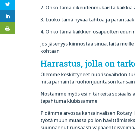
2. Onko tämä oikeudenmukaista kaikkia a
3. Luoko tämä hyvää tahtoa ja parantaak
4. Onko tämä kaikkien osapuolten edun 
Jos jäsenyys kiinnostaa sinua, laita meille
kohtaan
Harrastus, jolla on tark
Olemme keskittyneet nuorisovaihdon tu
mitä parhainta ruohonjuuritason kansain
Nostamme myös esiin tärkeitä sosiaalisia
tapahtuma klubissamme
Pidämme arvossa kansainvälisen Rotary In
työtä muun muassa polion hävittämiseksi
suunnannut runsaasti vapaaehtoisvoimaa se