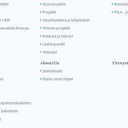
nkilöt
Nuorisovaihto
Kiinnost
Projektit
RYLA – J
ä 1430
Varainhankinta ja lahjoitukset
invälistä Rotarya
Yhteiset projektit
Rotaract ja Interact
Lääkäripankki
Yhteistyö
Jäsenille
Yhteyst
Jäsensivusto
ri
Klubin omat ohjeet
n tapahtumakalenteri
kalenteriin
t