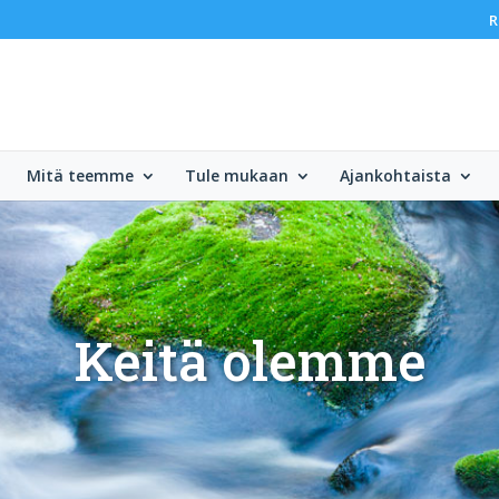
R
Mitä teemme
Tule mukaan
Ajankohtaista
Keitä olemme