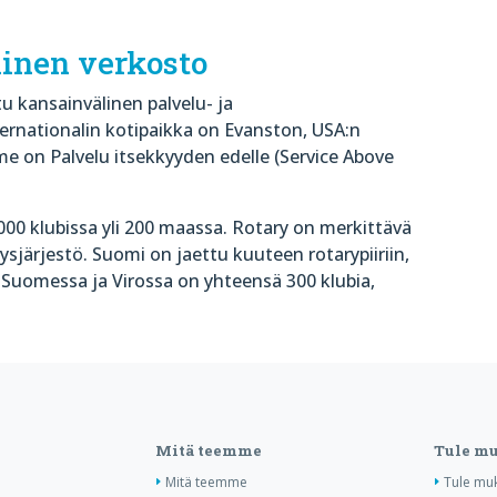
inen verkosto
u kansainvälinen palvelu- ja
ernationalin kotipaikka on Evanston, USA:n
me on Palvelu itsekkyyden edelle (Service Above
000 klubissa yli 200 maassa. Rotary on merkittävä
ysjärjestö. Suomi on jaettu kuuteen rotarypiiriin,
. Suomessa ja Virossa on yhteensä 300 klubia,
Mitä teemme
Tule m
Mitä teemme
Tule mu