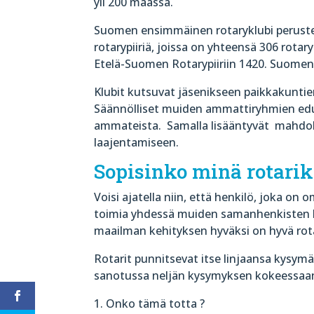
yli 200 maassa.
Suomen ensimmäinen rotaryklubi perustet
rotarypiiriä, joissa on yhteensä 306 rotar
Etelä-Suomen Rotarypiiriin 1420. Suomen 
Klubit kutsuvat jäsenikseen paikkakunti
Säännölliset muiden ammattiryhmien edus
ammateista. Samalla lisääntyvät mahdo
laajentamiseen.
Sopisinko minä rotarik
Voisi ajatella niin, että henkilö, joka o
toimia yhdessä muiden samanhenkisten h
maailman kehityksen hyväksi on hyvä rot
Rotarit punnitsevat itse linjaansa kysymäl
sanotussa neljän kysymyksen kokeessaa
1. Onko tämä totta ?