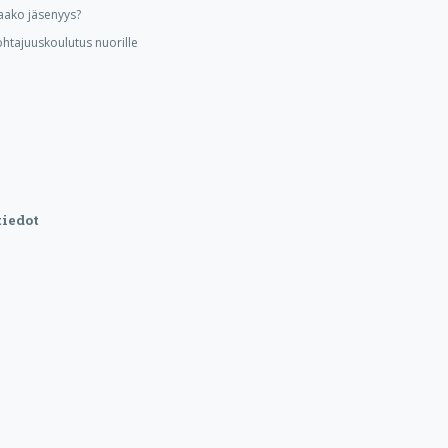
aako jäsenyys?
ohtajuuskoulutus nuorille
iedot