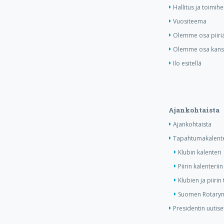
Hallitus ja toimihe
Vuositeema
Olemme osa piiri
Olemme osa kansa
Ilo esitellä
Ajankohtaista
Ajankohtaista
Tapahtumakalente
Klubin kalenteri
Piirin kalenteriin
Klubien ja piiri
Suomen Rotaryn 
Presidentin uutise