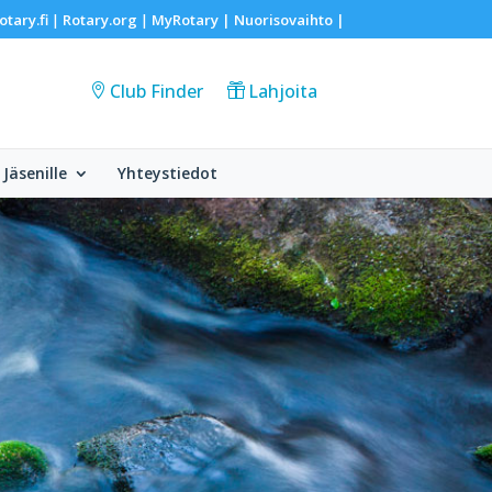
otary.fi
Rotary.org
MyRotary |
Nuorisovaihto
|
|
|
Club Finder
Lahjoita
Jäsenille
Yhteystiedot