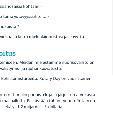
sianosaisia kohtaan ?
o tämä ystävyyssuhteita ?
mukaista ?
 viestiä ja kerro mielenkiinnostasi jäsenyyttä
oitus
kemiseen. Meidän mielestämme nuorisovaihto on
välistymis- ja rauhankasvatusta.
 kehittämistarpeita. Rotary Day on vuosittainen
ternationalin ponnisteluja ja järjestön arvokasta
 maapallolta. Pelkästään tähän työhön Rotary on
kä yli 1,2 miljardia US-dollaria.