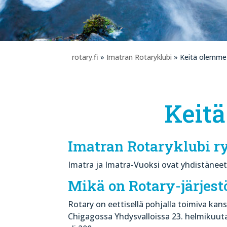
rotary.fi
»
Imatran Rotaryklubi
» Keitä olemme
Keit
Imatran Rotaryklubi ry
Imatra ja Imatra-Vuoksi ovat yhdistäneet 
Mikä on Rotary-järjest
Rotary on eettisellä pohjalla toimiva kan
Chigagossa Yhdysvalloissa 23. helmikuuta