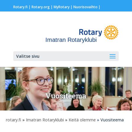
Rotary.fi
|
Rotary.org
|
MyRotary |
Nuorisovaihto
|
Imatran Rotaryklubi
Valitse sivu
Vuositeema
rotary.fi
»
Imatran Rotaryklubi
»
Keitä olemme
» Vuositeema