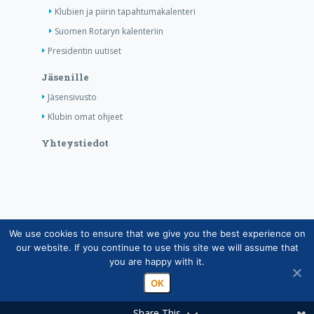
Klubien ja piirin tapahtumakalenteri
Suomen Rotaryn kalenteriin
Presidentin uutiset
Jäsenille
Jäsensivusto
Klubin omat ohjeet
Yhteystiedot
We use cookies to ensure that we give you the best experience on
Copyright © Suomen Rotarypalvelu ry 2026 |
our website. If you continue to use this site we will assume that
Jäsentietojärjestelmän tietosuojaseloste
|
Henkilötietojen
you are happy with it.
käsittely Rotarytoiminnassa
OK
Share This