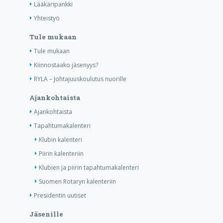
Lääkäripankki
Yhteistyö
Tule mukaan
Tule mukaan
Kiinnostaako jäsenyys?
RYLA – Johtajuuskoulutus nuorille
Ajankohtaista
Ajankohtaista
Tapahtumakalenteri
Klubin kalenteri
Piirin kalenteriin
Klubien ja piirin tapahtumakalenteri
Suomen Rotaryn kalenteriin
Presidentin uutiset
Jäsenille