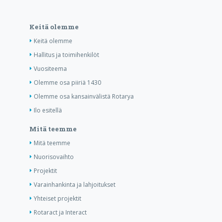
Keitä olemme
Keitä olemme
Hallitus ja toimihenkilöt
Vuositeema
Olemme osa piiriä 1430
Olemme osa kansainvälistä Rotarya
Ilo esitellä
Mitä teemme
Mitä teemme
Nuorisovaihto
Projektit
Varainhankinta ja lahjoitukset
Yhteiset projektit
Rotaract ja Interact