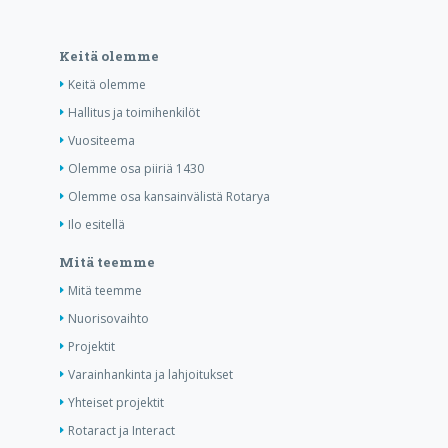
Keitä olemme
Keitä olemme
Hallitus ja toimihenkilöt
Vuositeema
Olemme osa piiriä 1430
Olemme osa kansainvälistä Rotarya
Ilo esitellä
Mitä teemme
Mitä teemme
Nuorisovaihto
Projektit
Varainhankinta ja lahjoitukset
Yhteiset projektit
Rotaract ja Interact