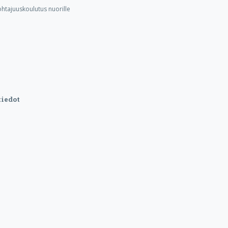
ohtajuuskoulutus nuorille
iedot