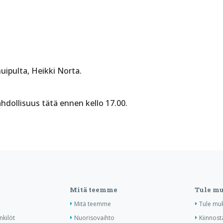
ipulta, Heikki Norta.
ahdollisuus tätä ennen kello 17.00.
Mitä teemme
Tule m
Mitä teemme
Tule mu
nkilöt
Nuorisovaihto
Kiinnost