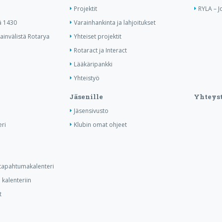
Projektit
RYLA – J
ä 1430
Varainhankinta ja lahjoitukset
invälistä Rotarya
Yhteiset projektit
Rotaract ja Interact
Lääkäripankki
Yhteistyö
Jäsenille
Yhteyst
Jäsensivusto
ri
Klubin omat ohjeet
n tapahtumakalenteri
kalenteriin
t