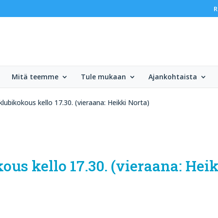
R
Mitä teemme
Tule mukaan
Ajankohtaista
lubikokous kello 17.30. (vieraana: Heikki Norta)
ous kello 17.30. (vieraana: Hei