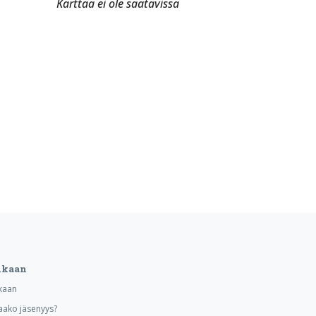
Karttaa ei ole saatavissa
ukaan
kaan
aako jäsenyys?