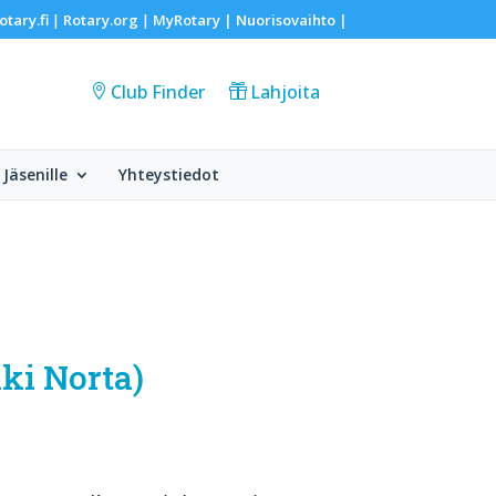
otary.fi
Rotary.org
MyRotary |
Nuorisovaihto
|
|
|
Club Finder
Lahjoita
Jäsenille
Yhteystiedot
kki Norta)