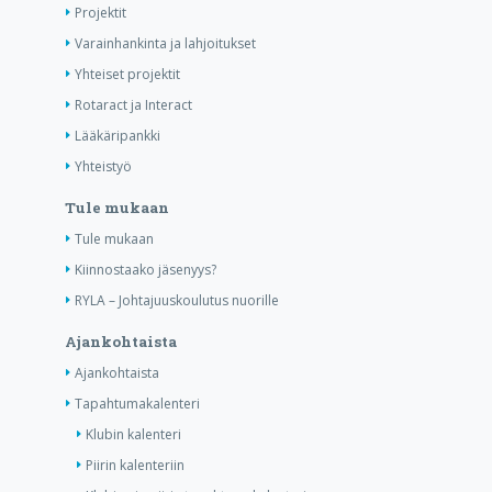
Projektit
Varainhankinta ja lahjoitukset
Yhteiset projektit
Rotaract ja Interact
Lääkäripankki
Yhteistyö
Tule mukaan
Tule mukaan
Kiinnostaako jäsenyys?
RYLA – Johtajuuskoulutus nuorille
Ajankohtaista
Ajankohtaista
Tapahtumakalenteri
Klubin kalenteri
Piirin kalenteriin