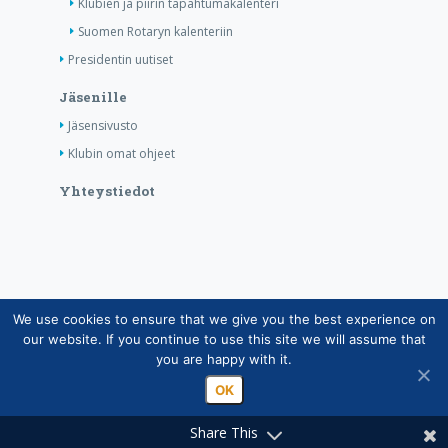
Klubien ja piirin tapahtumakalenteri
Suomen Rotaryn kalenteriin
Presidentin uutiset
Jäsenille
Jäsensivusto
Klubin omat ohjeet
Yhteystiedot
We use cookies to ensure that we give you the best experience on
Copyright © Suomen Rotarypalvelu ry 2026 |
our website. If you continue to use this site we will assume that
Jäsentietojärjestelmän tietosuojaseloste
|
Henkilötietojen
you are happy with it.
käsittely Rotarytoiminnassa
OK
Share This