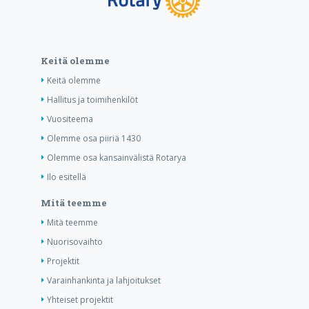
Keitä olemme
Keitä olemme
Hallitus ja toimihenkilöt
Vuositeema
Olemme osa piiriä 1430
Olemme osa kansainvälistä Rotarya
Ilo esitellä
Mitä teemme
Mitä teemme
Nuorisovaihto
Projektit
Varainhankinta ja lahjoitukset
Yhteiset projektit