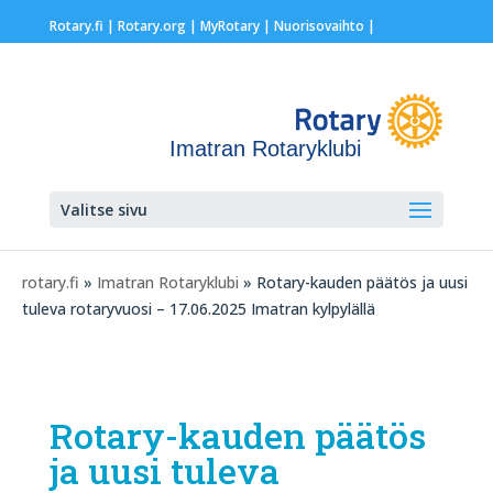
Rotary.fi
|
Rotary.org
|
MyRotary |
Nuorisovaihto
|
Imatran Rotaryklubi
Valitse sivu
rotary.fi
»
Imatran Rotaryklubi
» Rotary-kauden päätös ja uusi
tuleva rotaryvuosi – 17.06.2025 Imatran kylpylällä
Rotary-kauden päätös
ja uusi tuleva