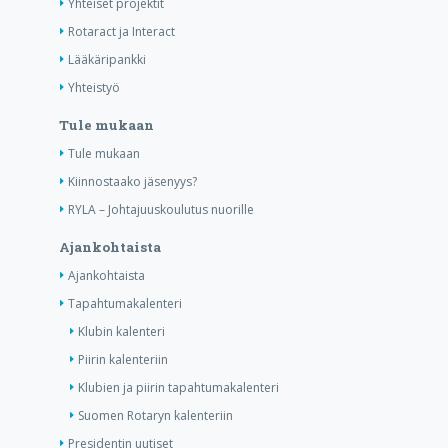
Yhteiset projektit
Rotaract ja Interact
Lääkäripankki
Yhteistyö
Tule mukaan
Tule mukaan
Kiinnostaako jäsenyys?
RYLA – Johtajuuskoulutus nuorille
Ajankohtaista
Ajankohtaista
Tapahtumakalenteri
Klubin kalenteri
Piirin kalenteriin
Klubien ja piirin tapahtumakalenteri
Suomen Rotaryn kalenteriin
Presidentin uutiset